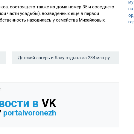
екса, состоящего также из дома номер 35 и соседнего
ной части усадьбы), возведенных еще в первой
обственность находилась у семейства Михайловых,
.
Детский лагерь и базу отдыха за 234 млн рублей продает Воронежский авиазавод →
n
вости в
VK
/
portalvoronezh