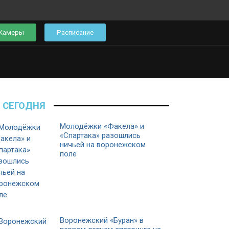
Камеры
Расписание
СЕГОДНЯ
Молодёжки «Факела» и
«Спартака» разошлись
ничьей на воронежском
поле
Воронежский «Буран» в