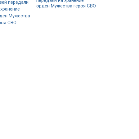
передали на хранение
орден Мужества героя СВО