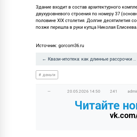
Здание входит в состав архитектурного компл
двухуровневого строения по номеру 37 (основ
половине XIX столетия. Долгие десятилетия с
позже перешла в руки купца Николая Елисеева
Источник: gorcom36.ru
← Квази-ипотека: как длинные рассрочки от девелоперов стали основным драйвером спроса в 2026 году
деньги
—
20.05.2026
14:50
241
admi
Читайте но
vk.com