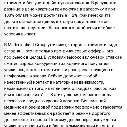
стоимости без учета действующих скидок. В результате
разница в цене квартиры при покупке в рассрочку и при
100% оплате может достигать 8–12%. Фактически эта
дельта становится ценой, которую покупатель готов
платить за отсутствие банковского одобрения и гибкие
условия выплат.
В Media Instinct Group уточняют, чторост стоимости лида
сегодня — это не только про финансовые офферы, это –
про рынок в целом. В условиях высокой ключевой ставки и
сжатия спроса конкуренция за конечного покупателя
усилилась, и это автоматически разогревает аукцион в
перформанс-каналах. Сейчас дорожает любой
качественный контакт в категории недвижимости,
независимо от того, идёт ли речь о скидках, рассрочках
или классических УТП. В этих условиях меняется роль
верхнего и среднего уровней воронки. Без сильной
медийной и брендовой поддержки перформанс становится
менее эффективным: он работает в режиме дорогого
догоняющего спроса. Поэтому девелоперы вынуждены
усиливать инвестиции в бренд-коммуникации и контент,