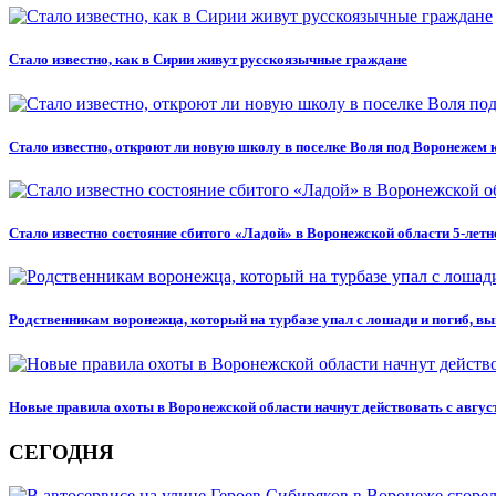
Стало известно, как в Сирии живут русскоязычные граждане
Стало известно, откроют ли новую школу в поселке Воля под Воронежем к
Стало известно состояние сбитого «Ладой» в Воронежской области 5-летн
Родственникам воронежца, который на турбазе упал с лошади и погиб, вы
Новые правила охоты в Воронежской области начнут действовать с авгус
СЕГОДНЯ