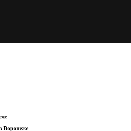
неже
 в Воронеже