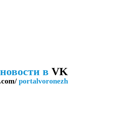
 новости в
VK
.com/
portalvoronezh