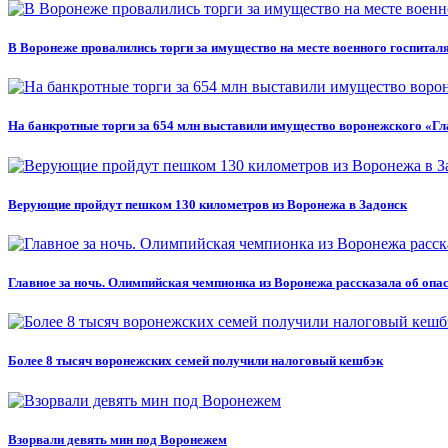
В Воронеже провалились торги за имущество на месте военного госпитал
На банкротные торги за 654 млн выставили имущество воронежского «Г
Верующие пройдут пешком 130 километров из Воронежа в Задонск
Главное за ночь. Олимпийская чемпионка из Воронежа рассказала об оп
Более 8 тысяч воронежских семей получили налоговый кешбэк
Взорвали девять мин под Воронежем