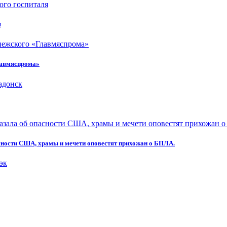
я
лавмяспрома»
асности США, храмы и мечети оповестят прихожан о БПЛА.