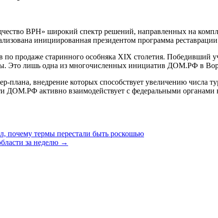
ество ВРН» широкий спектр решений, направленных на комплек
ализована инициированная президентом программа реставрации 
в по продаже старинного особняка XIX столетия. Победивший 
ды. Это лишь одна из многочисленных инициатив ДОМ.РФ в Вор
тер-плана, внедрение которых способствует увеличению числа 
ти ДОМ.РФ активно взаимодействует с федеральными органами в
л, почему термы перестали быть роскошью
бласти за неделю →