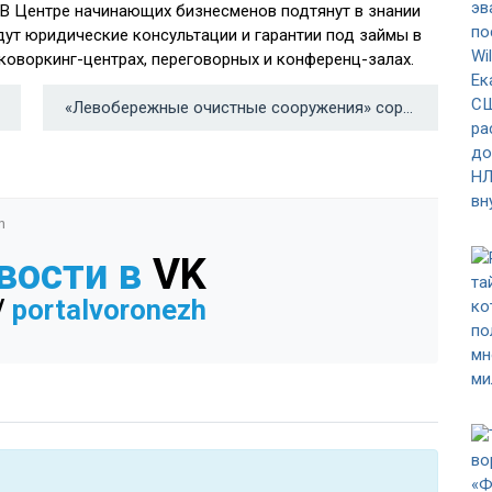
 В Центре начинающих бизнесменов подтянут в знании
ут юридические консультации и гарантии под займы в
 коворкинг-центрах, переговорных и конференц-залах.
«Левобережные очистные сооружения» сорвали график борьбы с вонью в Воронеже →
n
вости в
VK
/
portalvoronezh