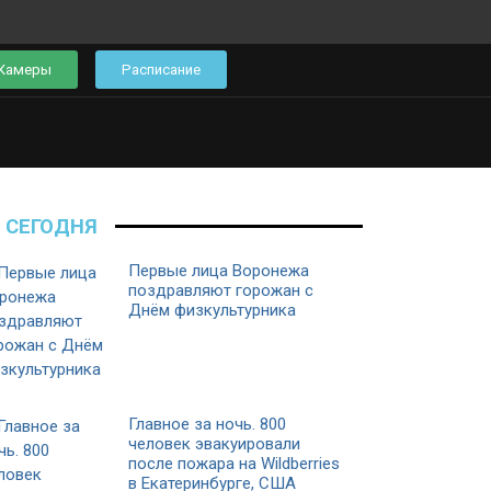
Камеры
Расписание
СЕГОДНЯ
Первые лица Воронежа
поздравляют горожан с
Днём физкультурника
Главное за ночь. 800
человек эвакуировали
после пожара на Wildberries
в Екатеринбурге, США