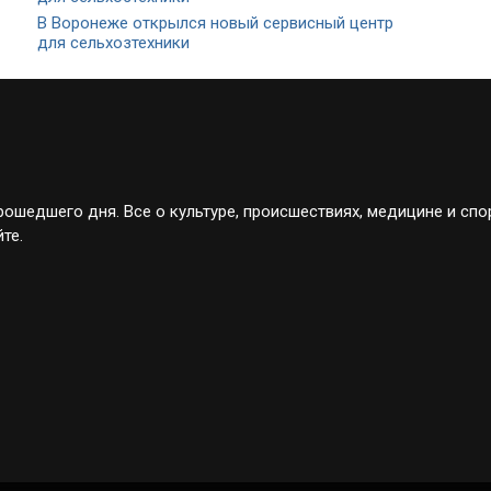
В Воронеже открылся новый сервисный центр
для сельхозтехники
ошедшего дня. Все о культуре, происшествиях, медицине и спо
те.