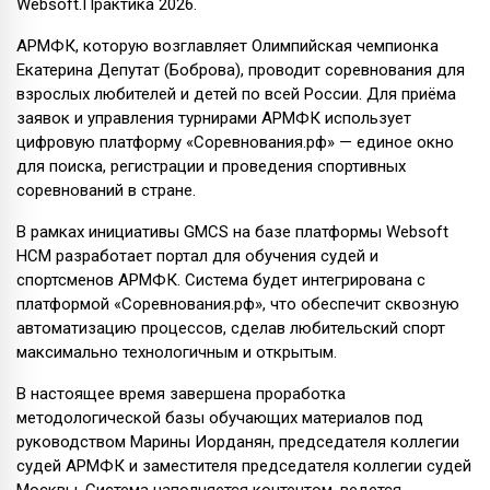
Websoft.Практика 2026.
АРМФК, которую возглавляет Олимпийская чемпионка
Екатерина Депутат (Боброва), проводит соревнования для
взрослых любителей и детей по всей России. Для приёма
заявок и управления турнирами АРМФК использует
цифровую платформу «Соревнования.рф» — единое окно
для поиска, регистрации и проведения спортивных
соревнований в стране.
В рамках инициативы GMCS на базе платформы Websoft
HCM разработает портал для обучения судей и
спортсменов АРМФК. Система будет интегрирована с
платформой «Соревнования.рф», что обеспечит сквозную
автоматизацию процессов, сделав любительский спорт
максимально технологичным и открытым.
В настоящее время завершена проработка
методологической базы обучающих материалов под
руководством Марины Иорданян, председателя коллегии
судей АРМФК и заместителя председателя коллегии судей
Москвы. Система наполняется контентом, ведется