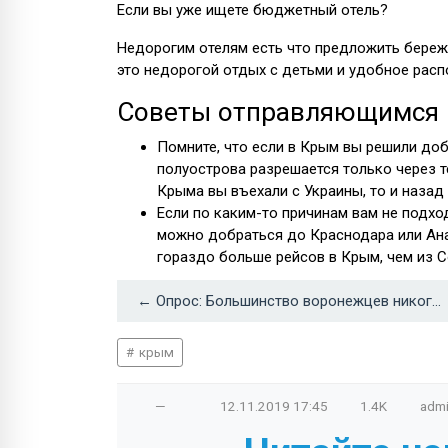
Если вы уже ищете бюджетный отель?
Недорогим отелям есть что предложить береж
это недорогой отдых с детьми и удобное расп
Советы отправляющимся 
Помните, что если в Крым вы решили доби
полуострова разрешается только через т
Крыма вы въехали с Украины, то и назад
Если по каким-то причинам вам не подх
можно добраться до Краснодара или Анап
гораздо больше рейсов в Крым, чем из С
← Опрос: Большинство воронежцев никогда не выезжали за пределы бывшего СССР
крым
—
12.11.2019
17:45
1.4K
adm