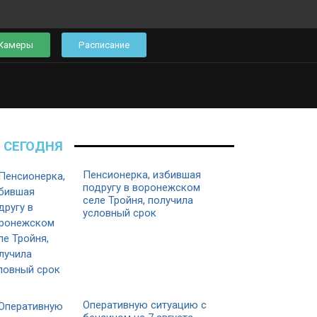
Камеры
Расписание
СЕГОДНЯ
Пенсионерка, избившая
подругу в воронежском
селе Тройня, получила
условный срок
Оперативную ситуацию с