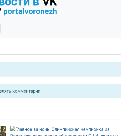
вости в
VK
/
portalvoronezh
влять комментарии