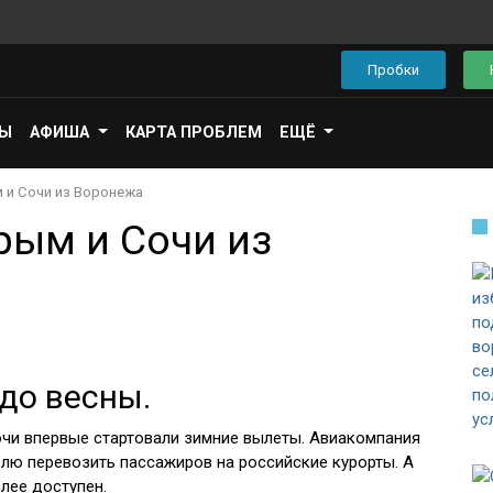
Пробки
ПЫ
АФИША
КАРТА ПРОБЛЕМ
ЕЩЁ
 и Сочи из Воронежа
рым и Сочи из
до весны.
очи впервые стартовали зимние вылеты. Авиакомпания
елю перевозить пассажиров на российские курорты. А
лее доступен.