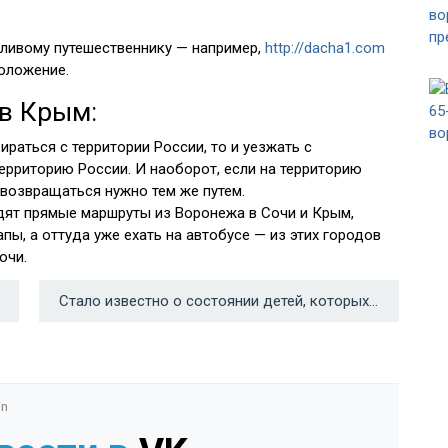
ливому путешественнику — например,
http://dacha1.com
оложение.
в Крым:
раться с территории России, то и уезжать с
ерриторию России. И наоборот, если на территорию
 возвращаться нужно тем же путем.
одят прямые маршруты из Воронежа в Сочи и Крым,
ы, а оттуда уже ехать на автобусе — из этих городов
очи.
Стало известно о состоянии детей, которых срочно увезли с рейса Дубай — Воронеж →
in