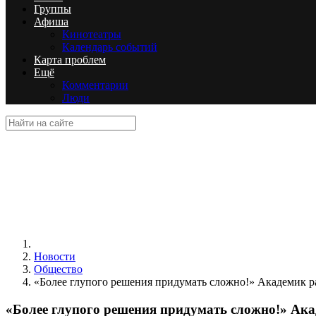
Группы
Афиша
Кинотеатры
Календарь событий
Карта проблем
Ещё
Комментарии
Люди
Новости
Общество
«Более глупого решения придумать сложно!» Академик ра
«Более глупого решения придумать сложно!» Акад