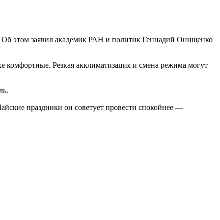
ов. Об этом заявил академик РАН и политик Геннадий Онищенко
дке комфортные. Резкая акклиматизация и смена режима могут
ль.
 Майские праздники он советует провести спокойнее —