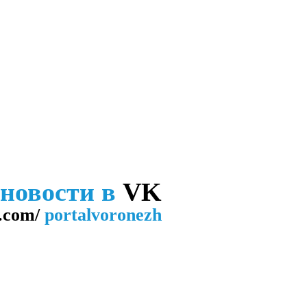
 новости в
VK
.com/
portalvoronezh