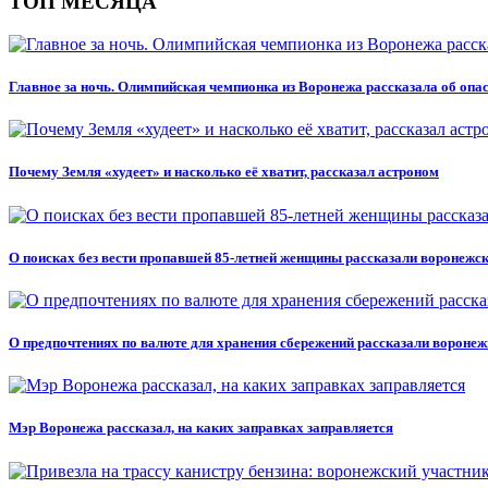
ТОП МЕСЯЦА
Главное за ночь. Олимпийская чемпионка из Воронежа рассказала об оп
Почему Земля «худеет» и насколько её хватит, рассказал астроном
О поисках без вести пропавшей 85-летней женщины рассказали воронежс
О предпочтениях по валюте для хранения сбережений рассказали вороне
Мэр Воронежа рассказал, на каких заправках заправляется