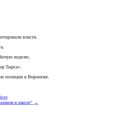
нтировали власти.
ь.
абочую неделю.
ор Тырса».
ние полиции в Воронеже.
боте
ьчиком в школе" →