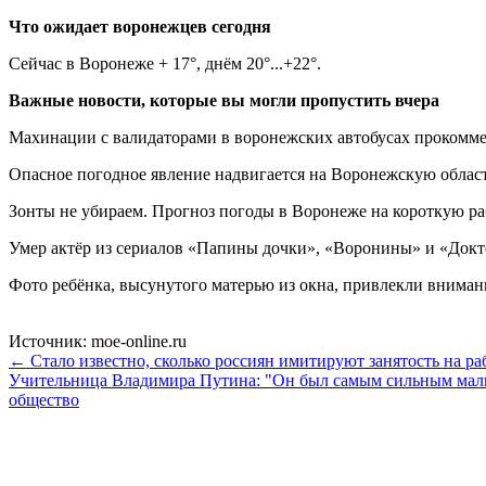
Что ожидает воронежцев сегодня
Сейчас в Воронеже + 17°, днём 20°...+22°.
Важные новости, которые вы могли пропустить вчера
Махинации с валидаторами в воронежских автобусах прокомме
Опасное погодное явление надвигается на Воронежскую област
Зонты не убираем. Прогноз погоды в Воронеже на короткую р
Умер актёр из сериалов «Папины дочки», «Воронины» и «Докт
Фото ребёнка, высунутого матерью из окна, привлекли внима
Источник: moe-online.ru
← Стало известно, сколько россиян имитируют занятость на ра
Учительница Владимира Путина: "Он был самым сильным мал
общество