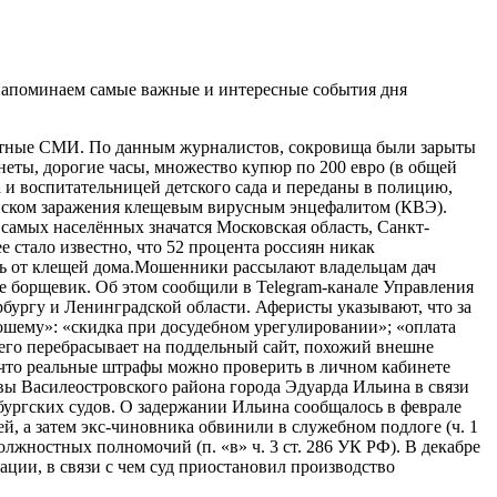
 и напоминаем самые важные и интересные события дня
местные СМИ. По данным журналистов, сокровища были зарыты
неты, дорогие часы, множество купюр по 200 евро (в общей
 и воспитательницей детского сада и переданы в полицию,
риском заражения клещевым вирусным энцефалитом (КВЭ).
 самых населённых значатся Московская область, Санкт-
е стало известно, что 52 процента россиян никак
дать от клещей дома.Мошенники рассылают владельцам дач
е борщевик. Об этом сообщили в Telegram-канале Управления
ргу и Ленинградской области. Аферисты указывают, что за
ошему»: «скидка при досудебном урегулировании»; «оплата
 его перебрасывает на поддельный сайт, похожий внешне
 что реальные штрафы можно проверить в личном кабинете
вы Василеостровского района города Эдуарда Ильина в связи
бургских судов. О задержании Ильина сообщалось в феврале
ей, а затем экс-чиновника обвинили в служебном подлоге (ч. 1
олжностных полномочий (п. «в» ч. 3 ст. 286 УК РФ). В декабре
ции, в связи с чем суд приостановил производство