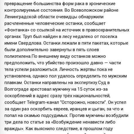
превращение большинства форм рака в хронические
контролируемые состояния. Во Всеволожском районе
Ленинградской области очевидцы обнаружили
расчлененные человеческие останки, сообщает
«Фонтанка» со ссылкой на источник в правоохранительных
органах. Труп был найден в лесу недалеко от поселка
имени Свердлова. Останки лежали в пяти пакетах, которые
были дополнительно завернуты в пять слоев
полиэтилена.По внешнему виду останков можно
предположить, что убийство произошло давно — части
тела успели разложиться. Личность жертвы пока не
установлена, однако пол удалось определить по мужским
плавкам. Останки направлены на экспертизу.Суд в
Волгограде арестовал мужчину на 15 суток из-за
оскорблений в адрес сразу трёх национальностей,
сообщает Telegram-канал “Осторожно, новости”. Он успел
за один раз оскорбить евреев, иранцев и цыган, за что и
попал на скамью подсудимых. Против мужчины возбудили
три дела по статье за «Возбуждение ненависти либо
вражды». Как выяснило следствие, в прошлом году