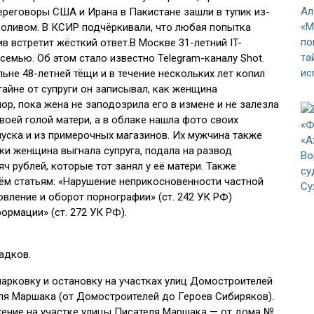
 переговоры США и Ирана в Пакистане зашли в тупик из-
роливом. В КСИР подчёркивали, что любая попытка
 встретит жёсткий ответ.В Москве 31-летний IT-
семью. Об этом стало известно Telegram-каналу Shot.
ьне 48-летней тёщи и в течение нескольких лет копил
тайне от супруги он записывал, как женщина
пор, пока жена не заподозрила его в измене и не залезла
своей голой матери, а в облаке нашла фото своих
уска и из примерочных магазинов. Их мужчина также
и женщина выгнала супруга, подала на развод
ч рублей, которые тот занял у её матери. Также
ём статьям: «Нарушение неприкосновенности частной
овление и оборот порнографии» (ст. 242 УК РФ)
рмации» (ст. 272 УК РФ).
адков.
 парковку и остановку на участках улиц Домостроителей
ля Маршака (от Домостроителей до Героев Сибиряков).
ижение на участке улицы Писателя Маршака — от дома №