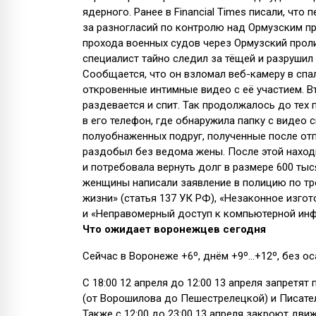
ядерного. Ранее в Financial Times писали, что
за разногласий по контролю над Ормузским п
прохода военных судов через Ормузский пролив
специалист тайно следил за тёщей и разрушил 
Сообщается, что он взломал веб-камеру в спал
откровенные интимные видео с её участием. В
раздевается и спит. Так продолжалось до тех 
в его телефон, где обнаружила папку с видео 
полуобнаженных подруг, полученные после отп
раздобыл без ведома жены. После этой находк
и потребовала вернуть долг в размере 600 тыся
женщины написали заявление в полицию по тр
жизни» (статья 137 УК РФ), «Незаконное изгот
и «Неправомерный доступ к компьютерной инфо
Что ожидает воронежцев сегодня
Сейчас в Воронеже +6º, днём +9º…+12º, без ос
С 18:00 12 апреля до 12:00 13 апреля запретят
(от Ворошилова до Пешестрелецкой) и Писате
Также с 12:00 до 23:00 13 апреля закроют дв