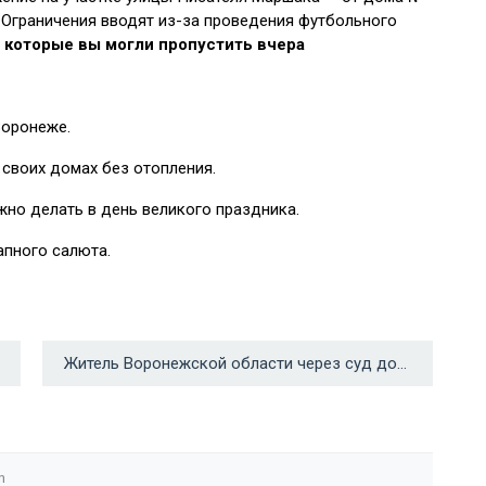
 Ограничения вводят из-за проведения футбольного
 которые вы могли пропустить вчера
Воронеже.
 своих домах без отопления.
ужно делать в день великого праздника.
апного салюта.
Житель Воронежской области через суд добился компенсации от работодателя за выговор →
n