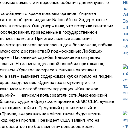
м самые важные и интересные события дня минувшего.
 сообщения о краже половых органов. Инцидент
б этом сообщило издание Nation Africa. Задержанные
лись в полицию. Они утверждали, что потеряли гениталии
 обследования, проведённые в государственной
— пенисы на месте. При этом ложные заявления
лпа мотоциклистов ворвалась в дом бизнесмена, избила
е мужского достоинства.В подмосковных Люберцах
 время Пасхальной службы. Внимание на ситуацию
осквы». На записи, сделанной одной из прихожанок,
згласы «Христос воскресе!» сначала окропляет
, а затем выливает содержимое кубка прямо на людей,
торов разделились. Одни назвали мужчину и его
уважением и оскорблением верующих. «Как помои
крыми?» — написали пользователи сети.Американский
 блокаду судов в Ормузском проливе. «ВМС США, лучшие
пытающихся войти в Ормузский пролив или выйти
вам Трампа, американские войска также будут искать
оход через пролив. Президент США заявил, что на
договориться по большинству вопросов, кроме