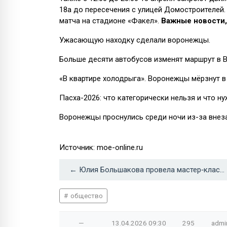
18а до пересечения с улицей Домостроителей.
матча на стадионе «Факел».
Важные новости,
Ужасающую находку сделали воронежцы.
Больше десяти автобусов изменят маршрут в 
«В квартире холодрыга». Воронежцы мёрзнут в
Пасха-2026: что категорически нельзя и что н
Воронежцы проснулись среди ночи из-за внез
Источник: moe-online.ru
← Юлия Большакова провела мастер‑класс по марокканской кухне для школьников
общество
—
13.04.2026
09:30
295
admi