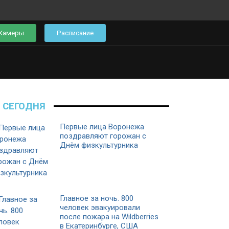
Камеры
Расписание
СЕГОДНЯ
Первые лица Воронежа
поздравляют горожан с
Днём физкультурника
Главное за ночь. 800
человек эвакуировали
после пожара на Wildberries
в Екатеринбурге, США