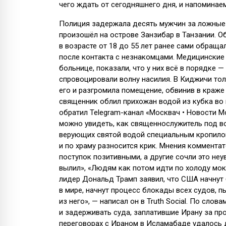
чего ждать от сегодняшнего дня, и напоминае
Полиция задержала десять мужчин за ложные
произошёл на острове Занзибар в Танзании. О
в возрасте от 18 до 55 лет ранее сами обраща
после контакта с незнакомцами. Медицинские
больнице, показали, что у них всё в порядке 
спровоцировали волну насилия. В Киджичи то
его и разгромила помещение, обвинив в краж
священник облил прихожан водой из кубка во
обратил Telegram-канал «Москвач • Новости М
можно увидеть, как священнослужитель под во
верующих святой водой специальным кропилом
и по храму разносится крик. Мнения коммента
поступок позитивными, а другие сочли это не
вылил», «Людям как потом идти по холоду мо
лидер Дональд Трамп заявил, что США начнут
в мире, начнут процесс блокады всех судов, 
из него», — написал он в Truth Social. По сло
и задерживать суда, заплатившие Ирану за пр
переговорах с Ираном в Исламабаде удалось 