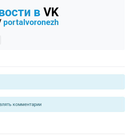
вости в
VK
/
portalvoronezh
влять комментарии