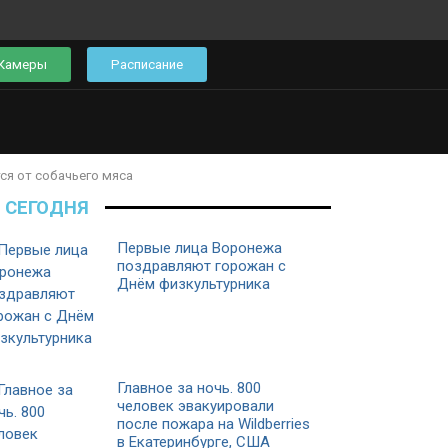
Камеры
Расписание
ся от собачьего мяса
СЕГОДНЯ
Первые лица Воронежа
поздравляют горожан с
Днём физкультурника
Главное за ночь. 800
человек эвакуировали
после пожара на Wildberries
в Екатеринбурге, США