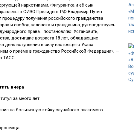
оргующей наркотиками. Фигурантка и её сын
тправлены в СИЗО.Президент РФ Владимир Путин
т процедуру получения российского гражданства
прав и свобод человека и гражданина, руководствуясь
ународного права… постановляю: Установить,
ства, достигшие возраста 18 лет, обладающие
 день вступления в силу настоящего Указа
нием о приёме в гражданство Российской Федерации», —
о ТАСС.
тить вчера
итул за много лет.
авил на больничную койку случайного знакомого
оронежца.