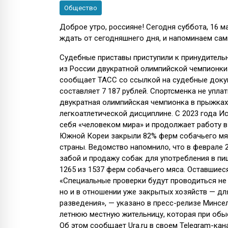
Общество
Доброе утро, россияне! Сегодня суббота, 16 м
ждать от сегодняшнего дня, и напоминаем са
Судебные приставы приступили к принудитель
из России двукратной олимпийской чемпионки
сообщает ТАСС со ссылкой на судебные докум
составляет 7 187 рублей. Спортсменка не упла
двукратная олимпийская чемпионка в прыжках 
легкоатлетической дисциплине. С 2023 года И
себя «человеком мира» и продолжает работу 
Южной Кореи закрыли 82% ферм собачьего мя
страны. Ведомство напомнило, что в феврале 2
забой и продажу собак для употребления в пищ
1265 из 1537 ферм собачьего мяса. Оставшиес
«Специальные проверки будут проводиться не
но и в отношении уже закрытых хозяйств — дл
разведения», — указано в пресс-релизе Минс
летнюю местную жительницу, которая при обыс
Об этом сообщает Ura.ru в своем Telegram-кан