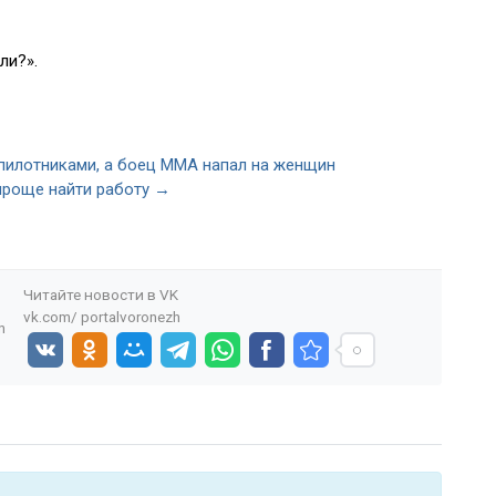
ли?».
спилотниками, а боец ММА напал на женщин
проще найти работу →
Читайте новости в
VK
vk.com/
portalvoronezh
n