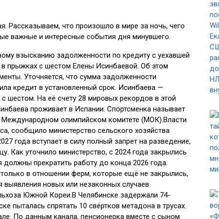
ая. Рассказываем, что произошло в мире за ночь, чего
мые важные и интересные события дня минувшего.
ному взысканию задолженности по кредиту с уехавшей
 в прыжках с шестом Елены Исинбаевой. Об этом
енты. Уточняется, что сумма задолженности
тила кредит в установленный срок. Исинбаева —
с шестом. На её счету 28 мировых рекордов в этой
синбаева проживает в Испании. Спортсменка называет
в Международном олимпийском комитете (МОК).Власти
са, сообщило министерство сельского хозяйства
027 года вступает в силу полный запрет на разведение,
у. Как уточнило министерство, с 2024 года закрылись
я должны прекратить работу до конца 2026 года.
 только в отношении ферм, которые ещё не закрылись,
я выявления новых или незаконных случаев
ельхоза Южной Кореи.В Челябинске задержали 74-
ке пыталась спрятать 10 свёртков метадона в трусах.
але. По данным канала, пенсионерка вместе с сыном