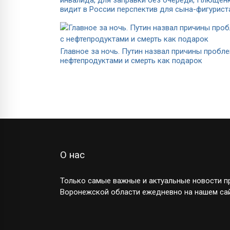
видит в России перспектив для сына-фигурист
Главное за ночь. Путин назвал причины пробле
нефтепродуктами и смерть как подарок
О нас
Только самые важные и актуальные новости пр
Воронежской области ежедневно на нашем сай