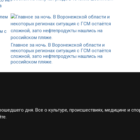
а
м с
Главное за ночь. В Воронежской области и
некоторых регионах ситуация с ГСМ остаётся
сложной, зато нефтепродукты нашлись на
российском пляже.
ошедшего дня. Все о культуре, происшествиях, медицине и спо
те.