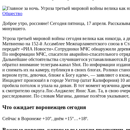
Общество
Доброе утро, россияне! Сегодня пятница, 17 апреля. Рассказыв
минувшего.
Угроза третьей мировой войны сегодня велика как никогда, а
Матвиенко на 152-й Ассамблее Межпарламентского союза в Стам
передаёт «РИА Новости».Сотрудники МЧС обнаружили деревянн
По информации МЧС, спасатели аварийно-спасательного отряда
Дальнейшие обстоятельства случившегося устанавливаются.В 
обратил внимание телеграм-канал Shot. По информации издани
и снимать их на камеру, публикуя в своих блогах. Ролики ст
верном пути, девочки, ближе к Богу идем», — заявляют о вхож
Инцидент произошёл в городе Уиттир (штат Калифорния) 10 ап
пробила потолок и упала на диван. В тот момент мужчина дрема
к смотрителю округа Лос-Анджелес Янис Хан. Та, в свою очер
расследование. По словам Маганы, данные полётов указывают, 
Что ожидает воронежцев сегодня
Сейчас в Воронеже +10°, днём +15°…+18º.
Важные новости, которые вы могли пропустить в