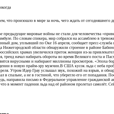
аем, что произошло в мире за ночь, чего ждать от сегодняшнего
 две предыдущие мировые войны не стали для человечества «прив
буле. По словам спикера, мир собрался на ассамблею в тревожн
ый дом, уплывший по Оке 16 апреля, сообщает пресс-служба ве
 Нижегородской области обнаружили строение в районе Бабинск
российских храмах увеличился приток женщин из-за привлекате
я, тренд начал набирать обороты во время Великого поста и П
ановятся вирусными и набирают миллионы просмотров. «Эпоха бо
дении в новую прайм-эру мужчин.В США кусок льда с неба проби
реля. Утром Идер Грау услышал звук, похожий на взрыв, и обна
л в спальне, а не в гостиной, что уберегло его от попадания. 
едь, направила письмо в Федеральное управление гражданской а
что в момент падения льда над её районом пролетал самолёт. С
чера