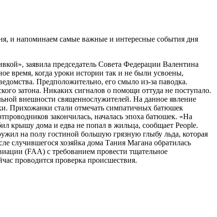
 дня, и напоминаем самые важные и интересные события дня
ивкой», заявила председатель Совета Федерации Валентина
ое время, когда уроки истории так и не были усвоены,
домства. Предположительно, его смыло из-за паводка.
ого затона. Никаких сигналов о помощи оттуда не поступало.
льной внешности священнослужителей. На данное явление
асхи. Прихожанки стали отмечать симпатичных батюшек
ртпроводников закончилась, началась эпоха батюшек. «На
л крышу дома и едва не попал в жильца, сообщает People.
ружил на полу гостиной большую грязную глыбу льда, которая
После случившегося хозяйка дома Тания Магана обратилась
виации (FAA) с требованием провести тщательное
ейчас проводится проверка происшествия.