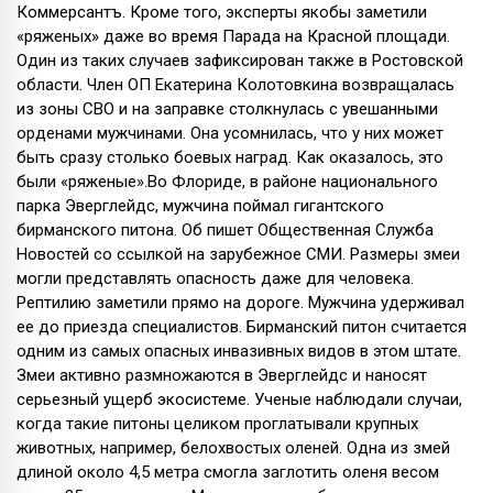
Коммерсантъ. Кроме того, эксперты якобы заметили
«ряженых» даже во время Парада на Красной площади.
Один из таких случаев зафиксирован также в Ростовской
области. Член ОП Екатерина Колотовкина возвращалась
из зоны СВО и на заправке столкнулась с увешанными
орденами мужчинами. Она усомнилась, что у них может
быть сразу столько боевых наград. Как оказалось, это
были «ряженые».Во Флориде, в районе национального
парка Эверглейдс, мужчина поймал гигантского
бирманского питона. Об пишет Общественная Служба
Новостей со ссылкой на зарубежное СМИ. Размеры змеи
могли представлять опасность даже для человека.
Рептилию заметили прямо на дороге. Мужчина удерживал
ее до приезда специалистов. Бирманский питон считается
одним из самых опасных инвазивных видов в этом штате.
Змеи активно размножаются в Эверглейдс и наносят
серьезный ущерб экосистеме. Ученые наблюдали случаи,
когда такие питоны целиком проглатывали крупных
животных, например, белохвостых оленей. Одна из змей
длиной около 4,5 метра смогла заглотить оленя весом