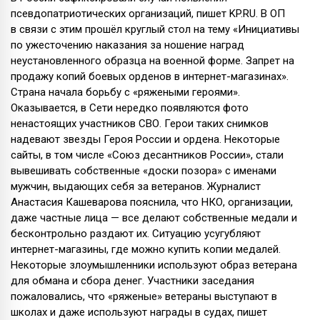
псевдопатриотических организаций, пишет KP.RU. В ОП
в связи с этим прошёл круглый стол на тему «Инициативы
по ужесточению наказания за ношение наград
неустановленного образца на военной форме. Запрет на
продажу копий боевых орденов в интернет-магазинах».
Страна начала борьбу с «ряжеными героями».
Оказывается, в Сети нередко появляются фото
ненастоящих участников СВО. Герои таких снимков
надевают звезды Героя России и ордена. Некоторые
сайты, в том числе «Союз десантников России», стали
вывешивать собственные «доски позора» с именами
мужчин, выдающих себя за ветеранов. Журналист
Анастасия Кашеварова пояснила, что НКО, организации,
даже частные лица — все делают собственные медали и
бесконтрольно раздают их. Ситуацию усугубляют
интернет-магазины, где можно купить копии медалей.
Некоторые злоумышленники используют образ ветерана
для обмана и сбора денег. Участники заседания
пожаловались, что «ряженые» ветераны выступают в
школах и даже используют награды в судах, пишет