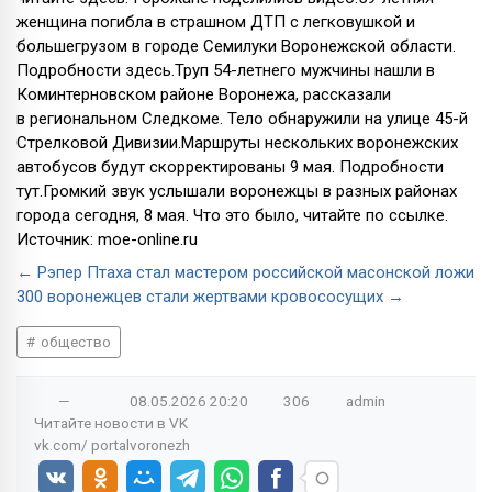
женщина погибла в страшном ДТП с легковушкой и
большегрузом в городе Семилуки Воронежской области.
Подробности здесь.Труп 54-летнего мужчины нашли в
Коминтерновском районе Воронежа, рассказали
в региональном Следкоме. Тело обнаружили на улице 45-й
Стрелковой Дивизии.Маршруты нескольких воронежских
автобусов будут скорректированы 9 мая. Подробности
тут.Громкий звук услышали воронежцы в разных районах
города сегодня, 8 мая. Что это было, читайте по ссылке.
Источник: moe-online.ru
← Рэпер Птаха стал мастером российской масонской ложи
300 воронежцев стали жертвами кровососущих →
общество
—
08.05.2026
20:20
306
admin
Читайте новости в
VK
vk.com/
portalvoronezh