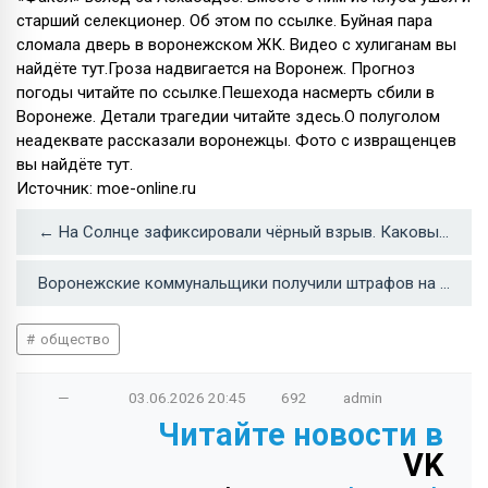
старший селекционер. Об этом по ссылке. Буйная пара
сломала дверь в воронежском ЖК. Видео с хулиганам вы
найдёте тут.Гроза надвигается на Воронеж. Прогноз
погоды читайте по ссылке.Пешехода насмерть сбили в
Воронеже. Детали трагедии читайте здесь.О полуголом
неадеквате рассказали воронежцы. Фото с извращенцев
вы найдёте тут.
Источник: moe-online.ru
← На Солнце зафиксировали чёрный взрыв. Каковы последствия для Земли?
Воронежские коммунальщики получили штрафов на почти 200 тысяч рублей →
общество
—
03.06.2026
20:45
692
admin
Читайте новости в
VK