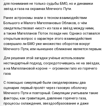
для понимания не только судьбы БМО, но и динамики
звёзд и газа на окраинах Млечного Пути.
Ранее астрономы знали о тесном взаимодействии
Большого и Малого Магеллановых Облаков, о чём
свидетельствовал «мост» из газа и звёзд между ними,
а также Магелланов Поток позади них. Однако оставался
открытым вопрос о характере этого взаимодействия:
совершало ли БМО уже множество оборотов вокруг
Млечного Пути, или нынешнее сближение является первым.
Для решения этой загадки учёные использовали
нестандартный подход, сосредоточившись не на звёздах,
а на Магеллановой короне — огромном гало из горячего
газа.
С помощью симуляций были смоделированы два
сценария: первый пролёт через газовую оболочку
Млечного Пути и повторный. Симуляции учитывали такие
факторы, как гравитация, давление горячего газа,
процессы охлаждения, звездообразование и даже