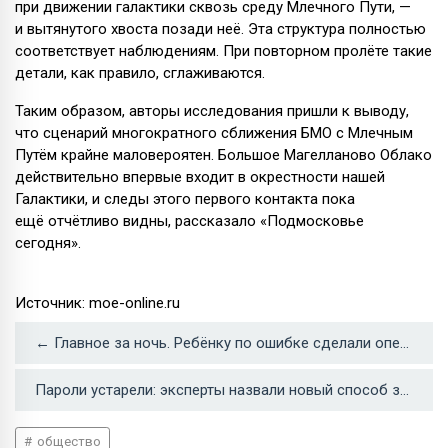
при движении галактики сквозь среду Млечного Пути, —
и вытянутого хвоста позади неё. Эта структура полностью
соответствует наблюдениям. При повторном пролёте такие
детали, как правило, сглаживаются.
Таким образом, авторы исследования пришли к выводу,
что сценарий многократного сближения БМО с Млечным
Путём крайне маловероятен. Большое Магелланово Облако
действительно впервые входит в окрестности нашей
Галактики, и следы этого первого контакта пока
ещё отчётливо видны, рассказало «Подмосковье
сегодня».
Источник: moe-online.ru
← Главное за ночь. Ребёнку по ошибке сделали операцию на половом органе, ОСАГО убыточен в 60 регионах России
Пароли устарели: эксперты назвали новый способ защиты аккаунтов в 2026 году →
общество