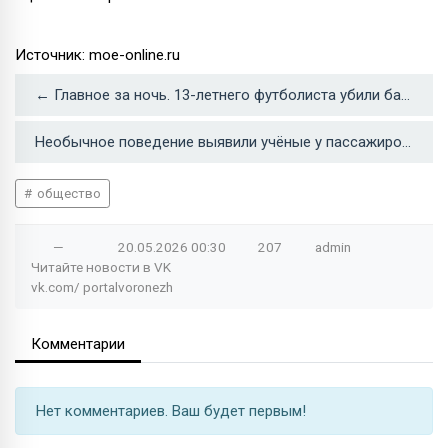
Источник: moe-online.ru
← Главное за ночь. 13-летнего футболиста убили бандиты, а блогера арестовали за прогулку по Москве на диване
Необычное поведение выявили учёные у пассажиров поездов →
общество
—
20.05.2026
00:30
207
admin
Читайте новости в
VK
vk.com/
portalvoronezh
Комментарии
Нет комментариев. Ваш будет первым!