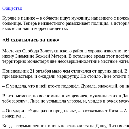
Общество
Куряне в панике – в области ищут мужчи­ну, напавшего с но­жом
больнице. Те­перь неизвестного разыскивает полиция, а история 
выясняли наши корреспонденты.
«Я схватилась за нож»
Местечко Свобода Золо­тухинского района хорошо известно не т
икону Знамение Божьей Ма­тери. В остальное время этот посёло
территорию монастыря две несовершеннолетние местные жите
Понедельник 21 октября мало чем отличался от других дней. В 
при мона­стыре, и ожидали маршрутку. Но стоило Лизе отойти п
– Я увидела, что к ней кто-то подошёл. Думала, знакомый, он 
В этот момент, по воспо­минаниям девочек, мужчина сказал Даше
тебя заре­жу». Лиза не услышала угро­зы, и, увидев в руках м
– Он ударил её два раза в предплечье, – расска­зывает Лиза. – А
выдернул…
Когда злоумышленник вновь переключился на Дашу, Лиза воспол