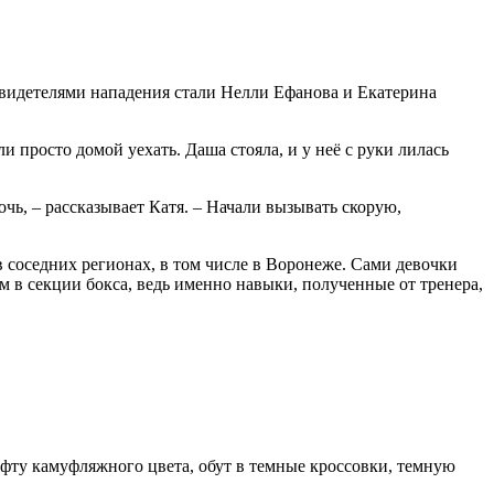
видетелями на­падения стали Нелли Ефа­нова и Екатерина
ли просто домой уехать. Даша стояла, и у неё с руки лилась
чь, – рассказывает Катя. – Начали вызывать ско­рую,
в соседних регионах, в том числе в Воронеже. Сами девочки
м в секции бокса, ведь именно навыки, полу­ченные от тре­нера,
кофту камуфляжного цвета, обут в темные кроссовки, темную