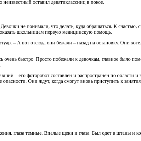
о неизвестный оста­вил девятиклассниц в покое.
Девочки не понимали, что делать, куда обращаться. К счастью, с
 оказать школьницам первую медицин­скую помощь.
туар. – А вот отсюда они бежали – назад на останов­ку. Они хоте
сь очень быстро. Просто побежали к девочкам, главное было помо
.
ший – его фоторобот со­ставлен и распространён по об­ласти и 
 опасности. Они ждут, когда смогут вновь присту­пить к занятия
жения, глаза темные. Впалые щеки и глаза. Был одет в штаны и 