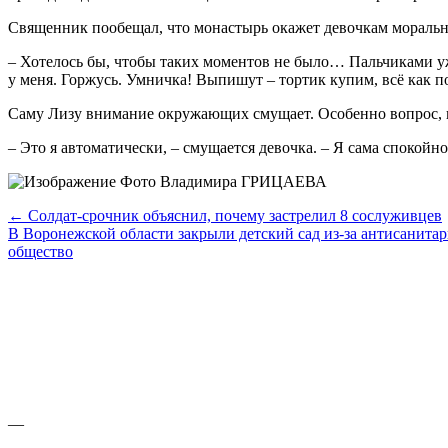
Священник пообещал, что монастырь окажет девочкам моральну
– Хотелось бы, чтобы таких моментов не было… Пальчика­ми уж
у меня. Горжусь. Умничка! Выпишут – тортик купим, всё как по
Саму Лизу внимание окружа­ющих смущает. Особенно во­прос, п
– Это я автоматически, – сму­щается девочка. – Я сама спокой­
Фото Владимира ГРИЦАЕВА
← Солдат-срочник объяснил, почему застрелил 8 сослуживцев
В Воронежской области закрыли детский сад из-за антисанита
общество
—