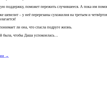
ю поддержку, помо­жет пережить случившееся. А пока им помог
е шевелит – у неё пере­резаны сухожилия на третьем и четвёрто
лагается!
онимает ли она, что спасла подруге жизнь.
ной была, чтобы Даша успокои­лась…
рии →