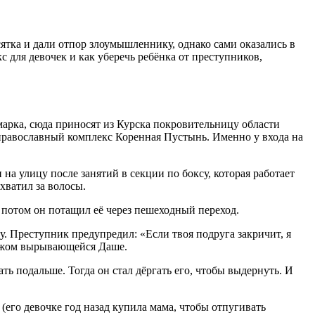
сятка и дали от­пор злоумышленнику, однако сами оказались в
с для девочек и как уберечь ребён­ка от преступников,
мар­ка, сюда приносят из Курска покровительницу области
православ­ный комплекс Коренная Пу­стынь. Именно у входа на
на улицу по­сле занятий в секции по боксу, которая работает
хватил за волосы.
 А потом он потащил её через пешеходный переход.
у. Преступ­ник предупредил: «Если твоя подруга закричит, я
 ножом вырывающейся Даше.
рать подальше. Тогда он стал дёргать его, чтобы выдернуть. И
го девочке год на­зад купила мама, чтобы отпу­гивать