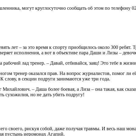
ленника, могут круглосуточно сообщать об этом по телефону 02
вять лет – за это время к спорту приобщилось около 300 ребят. 
веряет исполне­ния, а вот в объективе пара Даши и Лизы – девоч
на рабо­чий лад тренер. – Давай, отбивайся, заяц! Это тебе в жиз
огом тренер оказался прав. На во­прос журналистов, помог ли ей
К слову, в сек­ции подруги занимаются уже три года.
г Ми­хайлович. – Даша более боевая, а Лиза – она такая, как сказ
ать сухожилия, но не дать убить подругу!
ижнего своего, рискуя собой, даже получая травмы. И весь наш м
ая пустынь иеро­монах Агапий.