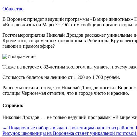
Общество
В Воронеж приедет ведущий программы «В мире животных» Нико
«Есть ли жизнь на Марсе?». Об этом сообщили организаторы в
Гостям мероприятия Николай Дроздов расскажет уникальные ис
Кроме того, современных поклонников Робинзона Крузо лектор
гадюки в прямом эфире?
Также на встрече с 82-летним зоологом вы узнаете, почему ва
Стоимость билетов на лекцию от 1 200 до 1 700 рублей.
Ранее мы писали о том, что Николай Дроздов посетил Воронеж
столицы Черноземья отметил, что в городе чисто и красиво.
Справка:
Николай Дроздов — не только ведущий программы «В мире жив
← Подарочные наборы выдают роженицам одного из районов 
Рисунок школьницы из Воронежа станет уникальной почтовой