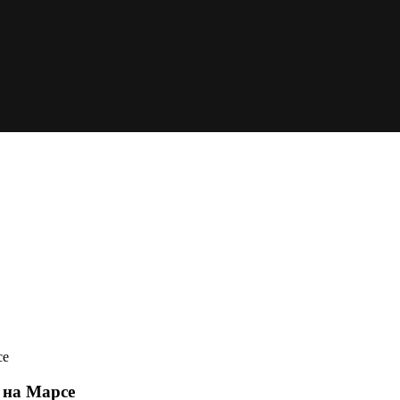
се
 на Марсе