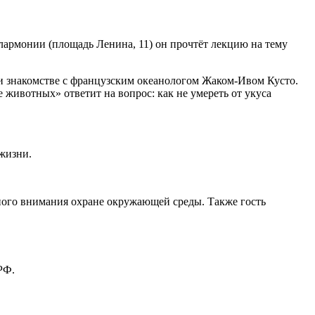
лармонии (площадь Ленина, 11) он прочтёт лекцию на тему
 и знакомстве с французским океанологом Жаком-Ивом Кусто.
животных» ответит на вопрос: как не умереть от укуса
 жизни.
много внимания охране окружающей среды. Также гость
РФ.