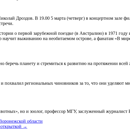
лай Дроздов. В 19.00 5 марта (четверг) в концертном зале фи
стречи.
тории о первой зарубежной поездке (в Австралию) в 1971 году
 научит выживанию на необитаемом острове, а фанатам «В мире 
жно беречь планету и стремиться к развитию на протяжении всей
 и похвалил региональных чиновников за то, что они уделяют 
отных», но и зоолог, профессор МГУ, заслуженный журналист 
Воронежской области
 открыткой →