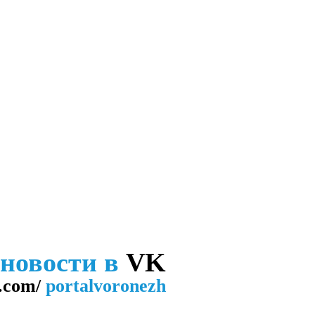
 новости в
VK
.com/
portalvoronezh