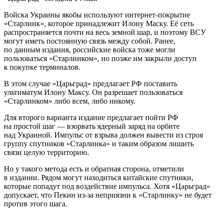
Войска Украины якобы используют интернет-покрытие
«Старлинк», которое принадлежит Илону Маску. Её сеть
распространяется почти на весь земной шар, и поэтому ВСУ
могут иметь постоянную связь между собой. Ранее,
по данным издания, российские войска тоже могли
пользоваться «Старлинком», но позже им закрыли доступ
к покупке терминалов.
В этом случае «Царьград» предлагает РФ поставить
ультиматум Илону Максу. Он разрешает пользоваться
«Старлинком» либо всем, либо никому.
Для второго варианта издание предлагает пойти РФ
на простой шаг — взорвать ядерный заряд на орбите
над Украиной. Импульс от взрыва должен вывести из строя
группу спутников «Старлинка» и таким образом лишить
связи целую территорию.
Но у такого метода есть и обратная сторона, отметили
в издании. Рядом могут находиться китайские спутники,
которые попадут под воздействие импульса. Хотя «Царьград»
допускает, что Пекин из-за неприязни к «Старлинку» не будет
против этого шага.