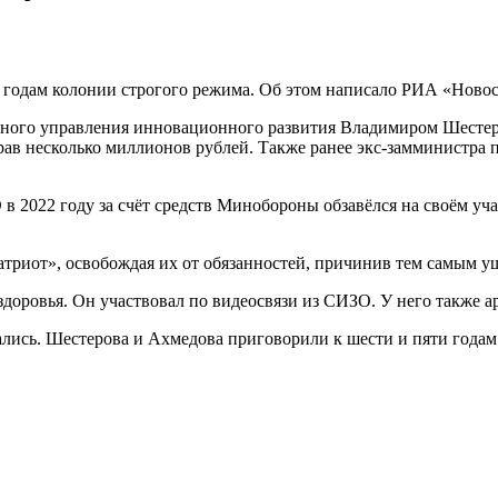
годам колонии строгого режима. Об этом написало РИА «Новост
лавного управления инновационного развития Владимиром Шест
крав несколько миллионов рублей. Также ранее экс-замминистра
О в 2022 году за счёт средств Минобороны обзавёлся на своём у
атриот», освобождая их от обязанностей, причинив тем самым ущ
я здоровья. Он участвовал по видеосвязи из СИЗО. У него также
ались. Шестерова и Ахмедова приговорили к шести и пяти года