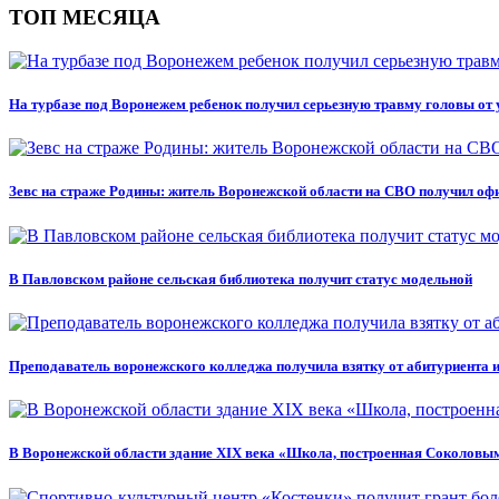
ТОП МЕСЯЦА
На турбазе под Воронежем ребенок получил серьезную травму головы от 
Зевс на страже Родины: житель Воронежской области на СВО получил оф
В Павловском районе сельская библиотека получит статус модельной
Преподаватель воронежского колледжа получила взятку от абитуриента 
В Воронежской области здание XIX века «Школа, построенная Соколовым