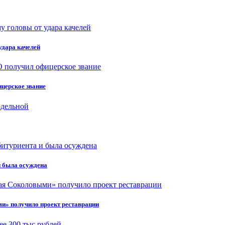
удара качелей
ицерское звание
и была осуждена
и» получило проект реставрации