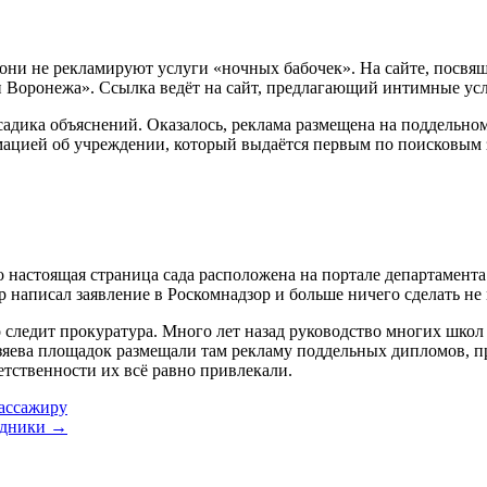
о они не рекламируют услуги «ночных бабочек». На сайте, пос
 Воронежа». Ссылка ведёт на сайт, предлагающий интимные усл
дика объяснений. Оказалось, реклама размещена на поддельном 
ормацией об учреждении, который выдаётся первым по поисковы
астоящая страница сада расположена на портале департамента 
 написал заявление в Роскомнадзор и больше ничего сделать не
 следит прокуратура. Много лет назад руководство многих школ 
хозяева площадок размещали там рекламу поддельных дипломов, 
етственности их всё равно привлекали.
ассажиру
аздники →