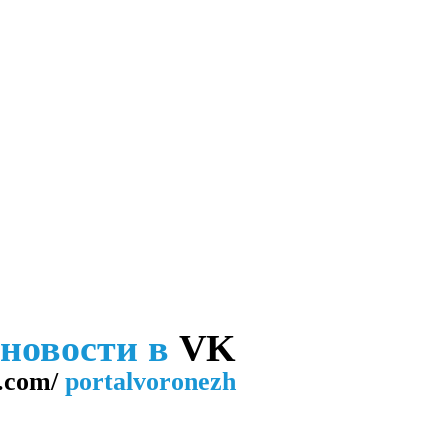
 новости в
VK
.com/
portalvoronezh