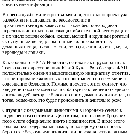
средств идентификации».
В пресс-службе министрества заявили, что законопроект уже
разработан и направлен на рассмотрение в
правительственную комиссию. Также был обнародован
перечень животных, подлежащих обязательной регистрации:
в их число вошли собаки, кошки, мелкий и крупный рогатый
скот, пушные звери, рыбы и иные водные животные,
домашняя птица, пчелы, олени, лошади, свиньи, ослы, мулы,
верблюды и лошаки.
Как сообщают «РИА Новости», основатель и руководитель
Театра кошек дрессировщик Юрий Куклачёв в беседе с ФАН
положительно оценил вышеописанную инициативу, отметив,
что чипирование животных распространено во всём мире и
совершенно безвредно. Помимо прочего артист считает, что
введение такого закона поспособствует составлению чёрного
списка людей, которые бросают своих домашних питомцев, и
тогда, возможно, это будет происходить значительно реже.
Ситуация с бездомными животными в Воронеже сейчас в
подвешенном состоянии. Дело в том, что отловом бродячих
псов с лета официально никто не занимается. В июле этого
года вышел федеральный закон, по которому обязанность
бороться с бездомными животными передана региональным