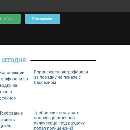
Камеры
Расписание
СЕГОДНЯ
Воронежцев оштрафовали
за поездку на пикапе с
бассейном
Требование поставить
подпись разгневало
калачеевца: под раздачу
попал полицейский