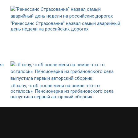
"Ренессанс Страхование" назвал самый аварийный
день недели на российских дорогах
«Я хочу, чтоб после меня на земле что-то
осталось». Пенсионерка из грибановского села
выпустила первый авторский сборник