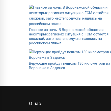
Главное за ночь. В Воронежской области и
некоторых регионах ситуация с ГСМ остаётся
сложной, зато нефтепродукты нашлись на
российском пляже.
Верующие пройдут пешком 130 километров из
Воронежа в Задонск
О нас