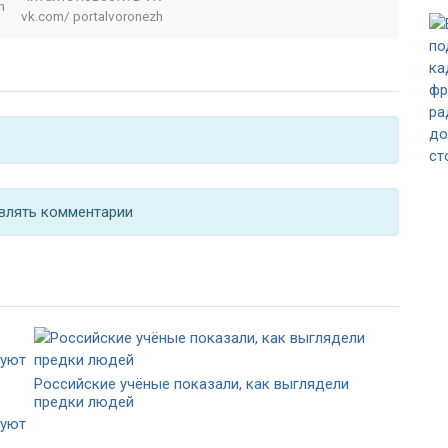
n
vk.com/
portalvoronezh
влять комментарии
Российские учёные показали, как выглядели
предки людей
куют