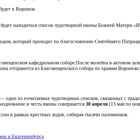
а будет находиться список чудотворной иконы Божией Матери
«И
одом, который проходит по благословению Святейшего Патриарх
говещенском кафедральном соборе.После молебна в актовом зале
она отправится из Благовещенского собора по храмам Воронежс
— один из почитаемых чудотворных списков, связанных с тради
азднование в честь иконы совершается
30 апреля
(13 мая по но
ссии в рамках крестных ходов, собирая тысячи паломников.
ани и Екатеринбурга