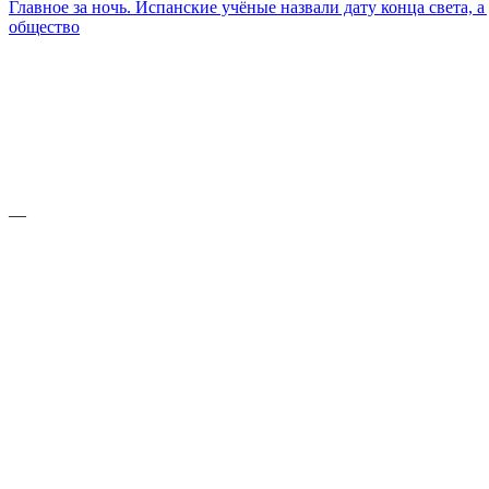
Главное за ночь. Испанские учёные назвали дату конца света, 
общество
—