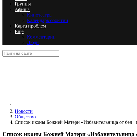
Группы
Афиша
Кинотеатры
Календарь событий
Карта проблем
Ещё
Комментарии
Люди
Новости
Общество
Список иконы Божией Матери «Избавительница от бед» 
Список иконы Божией Матери «Избавительница о