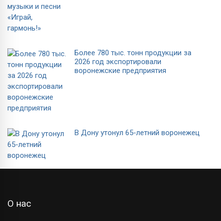
Более 780 тыс. тонн продукции за
2026 год экспортировали
воронежские предприятия
В Дону утонул 65-летний воронежец
О нас