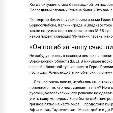
Когда ситуация стала безвыходной, он подорва
Последними словами Романа были: «Это вам з
Посмертно Филипову присвоили звание Героя Р
Борисоглебске, Калининграде и Владивостоке 
также получила воронежская школа № 85, где о
какой подвиг совершил 33-летний парень, неког
«Он погиб за нашу счастл
Не забудут теперь о славном земляке и восп
Воронежской области (ВБЕ). В минувшее воскр
первый областной турнир памяти Героя России
публицист Александр Лапин объяснил, почему 
— Для нас очень важно, чтобы память о таких 
появляются те, кто недоумевает: зачем? Но я
русский, человеческий: его решение не сдава
учить нашу молодёжь. Если бы не действия р
грязное пятно на карте мира — продолжил бы р
Афганистан, Таджикистан… Могло дойти и до Р