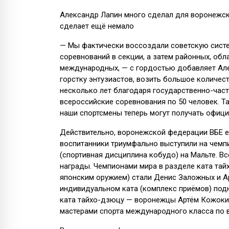
Александр Лапин много сделал для воронежских
сделает ещё немало
— Мы фактически воссоздали советскую систе
соревнований в секции, а затем районных, обл
международных, — с гордостью добавляет Ал
горстку энтузиастов, возить большое количес
несколько лет благодаря государственно-час
всероссийские соревнования по 50 человек. 
наши спортсмены теперь могут получать офици
Действительно, воронежской федерации ВБЕ ес
воспитанники триумфально выступили на чемп
(спортивная дисциплина кобудо) на Мальте. Вс
награды. Чемпионами мира в разделе ката та
японским оружием) стали Денис Заложных и А
индивидуальном ката (комплекс приёмов) под
ката тайхо-дзюцу — воронежцы Артём Кожокин
мастерами спорта международного класса по 