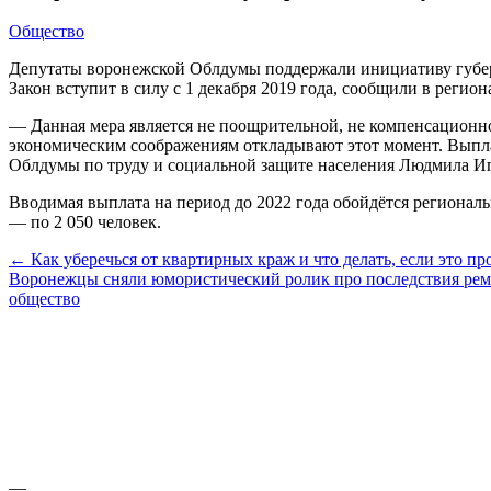
Общество
Депутаты воронежской Облдумы поддержали инициативу губерна
Закон вступит в силу с 1 декабря 2019 года, сообщили в регио
— Данная мера является не поощрительной, не компенсационной
экономическим соображениям откладывают этот момент. Выплат
Облдумы по труду и социальной защите населения Людмила И
Вводимая выплата на период до 2022 года обойдётся региональн
— по 2 050 человек.
← Как уберечься от квартирных краж и что делать, если это п
Воронежцы сняли юмористический ролик про последствия рем
общество
—