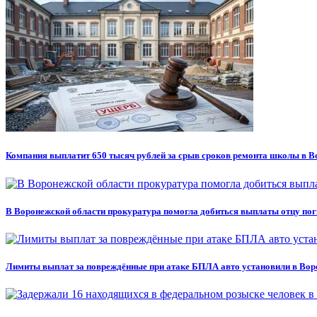
Компания выплатит 650 тысяч рублей за срыв сроков ремонта школы в В
В Воронежской области прокуратура помогла добиться выплаты отцу по
Лимиты выплат за повреждённые при атаке БПЛА авто установили в Вор