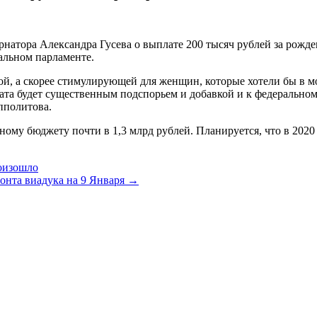
тора Александра Гусева о выплате 200 тысяч рублей за рождени
нальном парламенте.
, а скорее стимулирующей для женщин, которые хотели бы в мол
а будет существенным подспорьем и добавкой и к федеральному
пполитова.
ому бюджету почти в 1,3 млрд рублей. Планируется, что в 2020 г
роизошло
онта виадука на 9 Января →