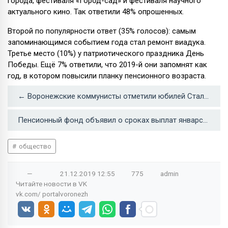
города, фестиваля «Город-сад» и фестиваля научного
актуального кино. Так ответили 48% опрошенных.
Второй по популярности ответ (35% голосов): самым
запоминающимся событием года стал ремонт виадука.
Третье место (10%) у патриотического праздника День
Победы. Ещё 7% ответили, что 2019-й они запомнят как
год, в котором повысили планку пенсионного возраста.
← Воронежские коммунисты отметили юбилей Сталина
Пенсионный фонд объявил о сроках выплат январских пенсий →
общество
—
21.12.2019
12:55
775
admin
Читайте новости в
VK
vk.com/
portalvoronezh