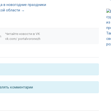
а в новогодние праздники
кой области →
Читайте новости в
VK
n
vk.com/
portalvoronezh
влять комментарии