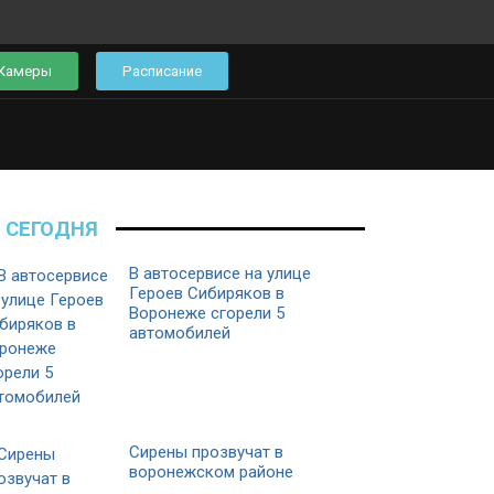
Камеры
Расписание
СЕГОДНЯ
В автосервисе на улице
Героев Сибиряков в
Воронеже сгорели 5
автомобилей
Сирены прозвучат в
воронежском районе