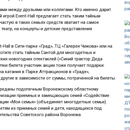
ами между друзьями или коллегами. Кто именно дарит
й игрой Event-Hall предлагает стать таким тайным
частую в таких семьях средств хватает на самое
в театр, на концерты и детские представления
t-Hall в Сити-парке «Град», ТЦ «Галерея Чижова» или на
 хотите стать тайным Сантой для многодетных и
ских новогодних спектаклей («Синий трактор Деда
упки билета участник акции тоже получает подарки:
на катания в Парке Аттракционов в «Граде»,
 другие в зависимости от суммы, потраченной на билеты.
переданы подопечным Воронежскому областному
низации приемных и замещающих семей «Содействие
ации «Моя семья» (объединяет многодетные семьи).
етям из приемных семей и детя, находящихся под
чительства Советского района Воронежа.