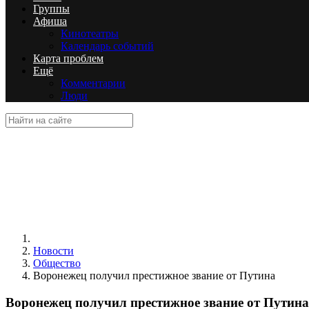
Группы
Афиша
Кинотеатры
Календарь событий
Карта проблем
Ещё
Комментарии
Люди
Новости
Общество
Воронежец получил престижное звание от Путина
Воронежец получил престижное звание от Путина