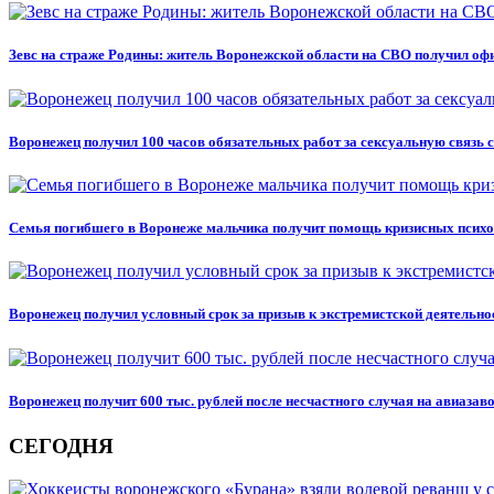
Зевс на страже Родины: житель Воронежской области на СВО получил оф
Воронежец получил 100 часов обязательных работ за сексуальную связь 
Семья погибшего в Воронеже мальчика получит помощь кризисных псих
Воронежец получил условный срок за призыв к экстремистской деятельно
Воронежец получит 600 тыс. рублей после несчастного случая на авиазав
СЕГОДНЯ