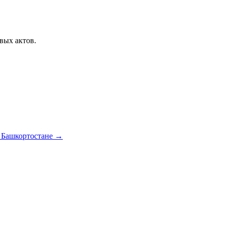
вых актов.
.
в Башкортостане →