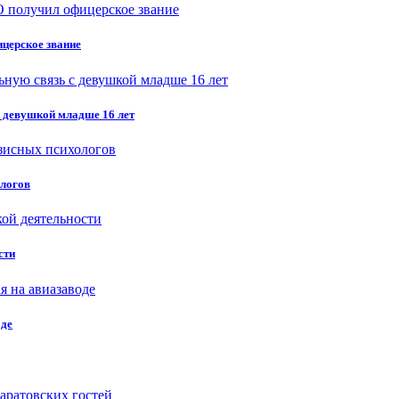
ицерское звание
с девушкой младше 16 лет
ологов
сти
оде