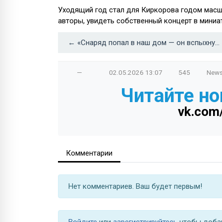
Уходящий год стал для Киркорова годом масшт
авторы, увидеть собственный концерт в миниат
← «Снаряд попал в наш дом — он вспыхнул как факел»
—
02.05.2026
13:07
545
New
Читайте но
vk.com
Комментарии
Нет комментариев. Ваш будет первым!
Войдите
или
зарегистрируйтесь
чтобы доба