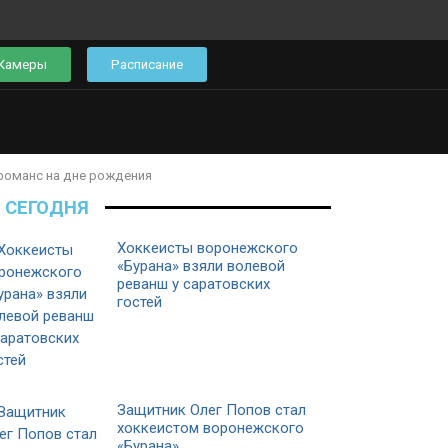
Камеры
Расписание
фоманс на дне рождения
СЕГОДНЯ
Хоккеисты воронежского
«Бурана» взяли волевой
реванш у саратовских
гостей
Защитник Олег Попов стал
хоккеистом воронежского
«Бурана»