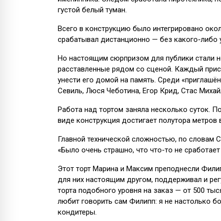
густой белый туман.
Всего в конструкцию было интегрировано око
срабатывал дистанционно — без какого-либо у
Но настоящим сюрпризом для публики стали не 
расставленные рядом со сценой. Каждый прис
унести его домой на память. Среди «приглашён
Севиль, Люся Чеботина, Егор Крид, Стас Михай
Работа над тортом заняла несколько суток. П
виде конструкция достигает полутора метров в
Главной технической сложностью, по словам С
«Было очень страшно, что что-то не сработает
Этот торт Марина и Максим преподнесли Филип
для них настоящим другом, поддерживал и рег
торта подобного уровня на заказ — от 500 тыс
любит говорить сам Филипп: я не настолько б
кондитеры.