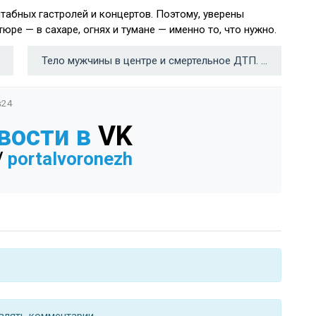
абных гастролей и концертов. Поэтому, уверены
юре — в сахаре, огнях и тумане — именно то, что нужно.
Тело мужчины в центре и смертельное ДТП. Главные новости Воронежа и области за 1 мая →
s24
вости в
VK
/
portalvoronezh
влять комментарии