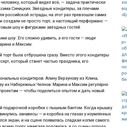
человеку, который видел всё, — задача практически
ксима Синицких. Звёздные кондитеры, за плечами
ля российской эстрады, на этот раз превзошли самих
и создали не просто торт, а настоящий перформанс —
товым шоу и фигурками звёздных гостей.
и шоу. Его сложно удивить, а его гости — люди
арина и Максим.
й торт была отброшена сразу. Вместо этого кондитеры
серт, который станет частью праздника, его
ональных кондитеров: Алину Верзунову из Клина,
у из Набережных Челнов. Марина и Максим регулярно
проектам — чтобы поделиться опытом и дать новый
ной подарочной коробки с пышным бантом. Когда крышку
винулись занавесы — и коробка на глазах у изумлённых
лся экран, и на сцене появилась сладкая копия самого
 всему торту замигала подсветка, а со сцены пополз