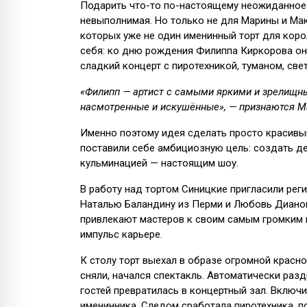
Подарить что-то по-настоящему неожиданное 
невыполнимая. Но только не для Марины и Ма
которых уже не один именинный торт для коро
себя: ко дню рождения Филиппа Киркорова он
сладкий концерт с пиротехникой, туманом, све
«Филипп — артист с самыми яркими и зрелищным
насмотренные и искушённые», — признаются М
Именно поэтому идея сделать просто красивы
поставили себе амбициозную цель: создать де
кульминацией — настоящим шоу.
В работу над тортом Синицкие пригласили реги
Наталью Баландину из Перми и Любовь Дианов
привлекают мастеров к своим самым громким 
импульс карьере.
К столу торт выехал в образе огромной крас
сняли, начался спектакль. Автоматически разд
гостей превратилась в концертный зал. Включи
именинника. Следом сработала пиротехника, по