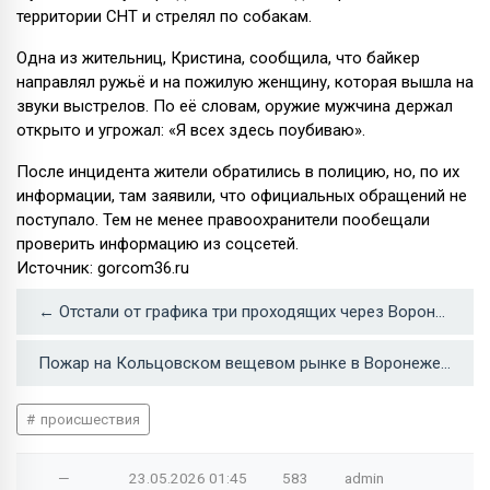
территории СНТ и стрелял по собакам.
Одна из жительниц, Кристина, сообщила, что байкер
направлял ружьё и на пожилую женщину, которая вышла на
звуки выстрелов. По её словам, оружие мужчина держал
открыто и угрожал: «Я всех здесь поубиваю».
После инцидента жители обратились в полицию, но, по их
информации, там заявили, что официальных обращений не
поступало. Тем не менее правоохранители пообещали
проверить информацию из соцсетей.
Источник: gorcom36.ru
← Отстали от графика три проходящих через Воронеж крымских поезда
Пожар на Кольцовском вещевом рынке в Воронеже потушили сотрудники МЧС →
происшествия
—
23.05.2026
01:45
583
admin