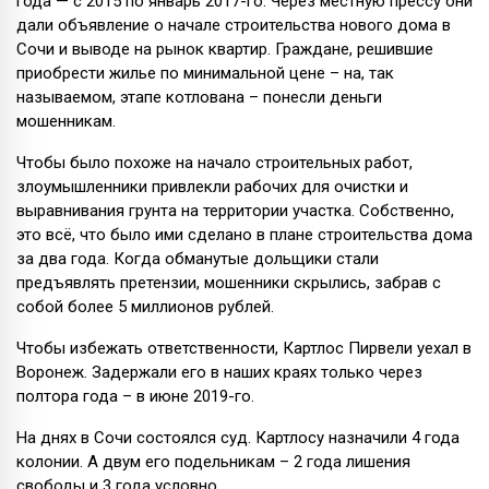
года — с 2015 по январь 2017-го. Через местную прессу они
дали объявление о начале строительства нового дома в
Сочи и выводе на рынок квартир. Граждане, решившие
приобрести жилье по минимальной цене – на, так
называемом, этапе котлована – понесли деньги
мошенникам.
Чтобы было похоже на начало строительных работ,
злоумышленники привлекли рабочих для очистки и
выравнивания грунта на территории участка. Собственно,
это всё, что было ими сделано в плане строительства дома
за два года. Когда обманутые дольщики стали
предъявлять претензии, мошенники скрылись, забрав с
собой более 5 миллионов рублей.
Чтобы избежать ответственности, Картлос Пирвели уехал в
Воронеж. Задержали его в наших краях только через
полтора года – в июне 2019-го.
На днях в Сочи состоялся суд. Картлосу назначили 4 года
колонии. А двум его подельникам – 2 года лишения
свободы и 3 года условно.