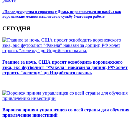
«После дежурства я спросила у Димы, не расписаться ли нам?»: как
воронежские медики нашли свою судьбу благодаря работе
СЕГОДНЯ
Главное за ночь. CША просят освободить воронежского
зэка, экс-футболист "Факела" наказан за допинг, РФ хочет
строить "железку" до Индийского океана.
Воронеж принял управленцев со всей страны для обучения
привлечению инвестиций