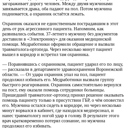
загораживает дорогу человек. Между двумя мужчинами
завязывается драка, оба падают на пол. Потом мужчина
поднимается, а охранник остаётся лежать.
Охранник оказался не единственным пострадавшим в этот
день от рук агрессивного пациента. Напомним, как
развивались события. 37-летнего мужчину без документов
доставили в «Электронику» для оказания медицинской
помощи. Медработники оформили обращение и вызвали
травматолога-ортопеда. Через несколько минут пациент
вышел в коридор и встретил там охранника.
— Поравнявшись с охранником, пациент ударил его по лицу,
— рассказали в департаменте здравоохранения Воронежской
области. — От удара охранник упал на пол, пациент
продолжил избивать его. Медработники вызвали группу
быстрого реагирования. Охранник самостоятельно вернулся
на пост, ему оказали помощь сотрудники больницы.
Пришедший травматолог-ортопед принял решение оказывать
помощь пациенту только в присутствии ГБР, о чём оповестил
его. Мужчина остался сидеть в коридоре, но через несколько
минут ворвался в кабинет, где находился медперсонал, и
нанес травматологу ногой удар в голову. В результате этого
врач кратковременно потерял сознание, но мужчина
продолжил его избивать.