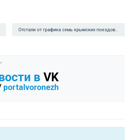
Отстали от графика семь крымских поездов, проходящих через Воронеж →
n
вости в
VK
/
portalvoronezh