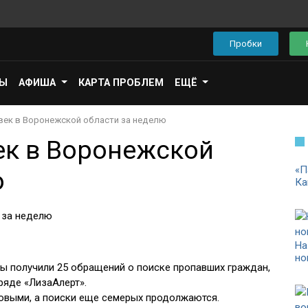
Пробки
ПЫ
АФИША
КАРТА ПРОБЛЕМ
ЕЩЁ
век в Воронежской области за неделю
ек в Воронежской
«П
ю
Ка
На
но
ры получили 25 обращений о поиске пропавших граждан,
ряде «ЛизаАлерт».
овыми, а поиски еще семерых продолжаются.