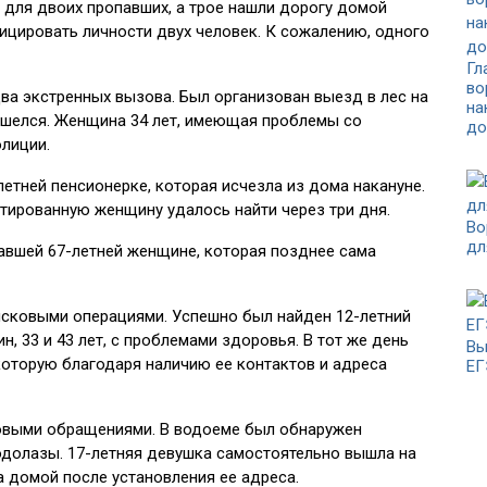
для двоих пропавших, а трое нашли дорогу домой
ицировать личности двух человек. К сожалению, одного
Гл
во
два экстренных вызова. Был организован выезд в лес на
на
ашелся. Женщина 34 лет, имеющая проблемы со
до
лиции.
-летней пенсионерке, которая исчезла из дома накануне.
тированную женщину удалось найти через три дня.
Во
дл
авшей 67-летней женщине, которая позднее сама
оисковыми операциями. Успешно был найден 12-летний
 33 и 43 лет, с проблемами здоровья. В тот же день
Вы
оторую благодаря наличию ее контактов и адреса
ЕГ
новыми обращениями. В водоеме был обнаружен
одолазы. 17-летняя девушка самостоятельно вышла на
а домой после установления ее адреса.