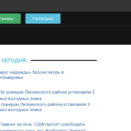
Камеры
Расписание
СЕГОДНЯ
арус надежды» бросил якорь в
нтемировке
 границах Лискинского района установили 3
вых въездных знака