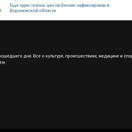
Еще один скачок цен на бензин зафиксирован в
й
Воронежской области
ошедшего дня. Все о культуре, происшествиях, медицине и спо
те.