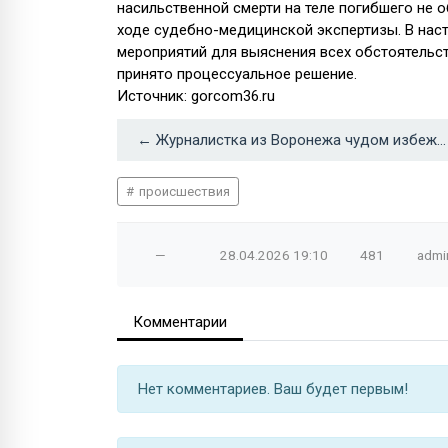
насильственной смерти на теле погибшего не о
ходе судебно-медицинской экспертизы. В нас
мероприятий для выяснения всех обстоятельс
принято процессуальное решение.
Источник: gorcom36.ru
← Журналистка из Воронежа чудом избежала гибели при обстреле в Херсонской области
происшествия
—
28.04.2026
19:10
481
admi
Комментарии
Нет комментариев. Ваш будет первым!