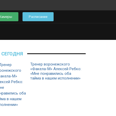
Камеры
Расписание
СЕГОДНЯ
Тренер воронежского
«Факела-М» Алексей Ребко:
«Мне понравились оба
тайма в нашем исполнении»