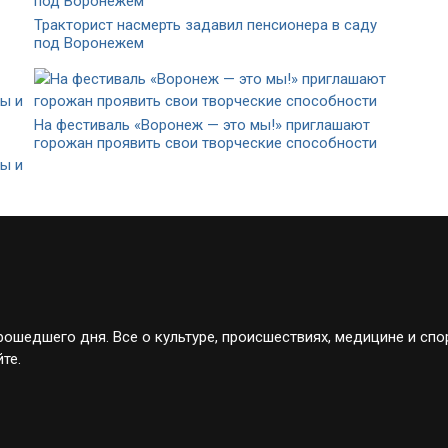
Тракторист насмерть задавил пенсионера в саду
под Воронежем
На фестиваль «Воронеж — это мы!» приглашают
горожан проявить свои творческие способности
ы и
ошедшего дня. Все о культуре, происшествиях, медицине и спо
те.