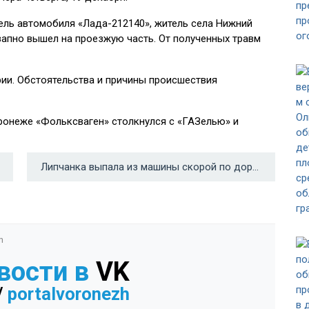
ель автомобиля «Лада-212140», житель села Нижний
запно вышел на проезжую часть. От полученных травм
ии. Обстоятельства и причины происшествия
ронеже «Фольксваген» столкнулся с «ГАЗелью» и
Липчанка выпала из машины скорой по дороге в больницу →
n
вости в
VK
/
portalvoronezh