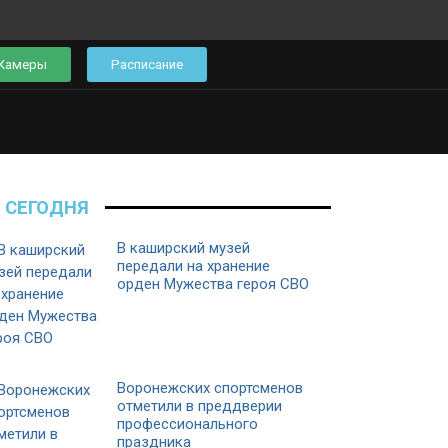
Камеры
Расписание
СЕГОДНЯ
В каширский музей
передали на хранение
орден Мужества героя СВО
Воронежских спортсменов
отметили в преддверии
профессионального
праздника