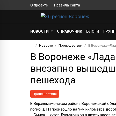
О проекте
Правила сайта
НОВОСТИ
СПРАВОЧНИК
БЛОГИ
ГРУП
Новости
Происшествия
В Воронеже «Лад
В Воронеже «Лада
внезапно вышедше
пешехода
Происшествия
В Верхнемамонском районе Воронежской облас
погиб. ДТП произошло на 9-м километре доро
– Бычок – хутор Лукьянчиков в шесть часов ве