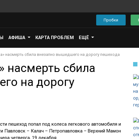
Пробки
ПЫ
АФИША
КАРТА ПРОБЛЕМ
ЕЩЁ
а» насмерть сбила внезапно вышедшего на дорогу пешехода
» насмерть сбила
го на дорогу
ти пешеход попал под колеса легкового автомобиля и
ги Павловск – Калач – Петропавловка – Верхний Мамон
чера четверга, 19 декабря.