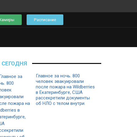
Камеры
Расписание
СЕГОДНЯ
Главное за ночь. 800
человек эвакуировали
после пожара на Wildberries
в Екатеринбурге, США
рассекретили документы
об НЛО с телом внутри.