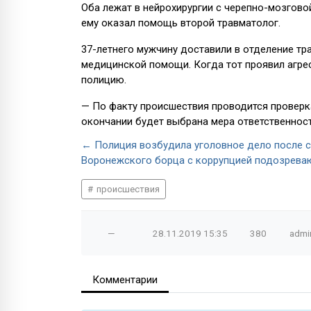
Оба лежат в нейрохирургии с черепно-мозговой
ему оказал помощь второй травматолог.
37-летнего мужчину доставили в отделение т
медицинской помощи. Когда тот проявил агре
полицию.
— По факту происшествия проводится проверка
окончании будет выбрана мера ответственност
← Полиция возбудила уголовное дело после 
Воронежского борца с коррупцией подозревают
происшествия
—
28.11.2019
15:35
380
admi
Комментарии