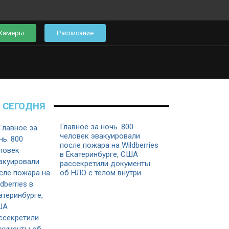
Камеры
Расписание
СЕГОДНЯ
Главное за ночь. 800
человек эвакуировали
после пожара на Wildberries
в Екатеринбурге, США
рассекретили документы
об НЛО с телом внутри.