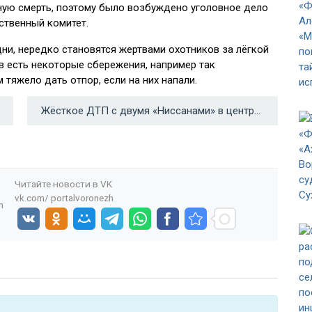
нную смерть, поэтому было возбуждено уголовное дело
ственный комитет.
ни, нередко становятся жертвами охотников за лёгкой
в есть некоторые сбережения, например так
тяжело дать отпор, если на них напали.
Жёсткое ДТП с двумя «Ниссанами» в центре Воронежа попало на видео →
Читайте новости в
VK
vk.com/
portalvoronezh
n