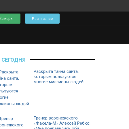
Камеры
Расписание
СЕГОДНЯ
Раскрыта тайна сайта,
которым пользуются
многие миллионы людей
Тренер воронежского
«Факела-М» Алексей Ребко:
«Мне понравились оба