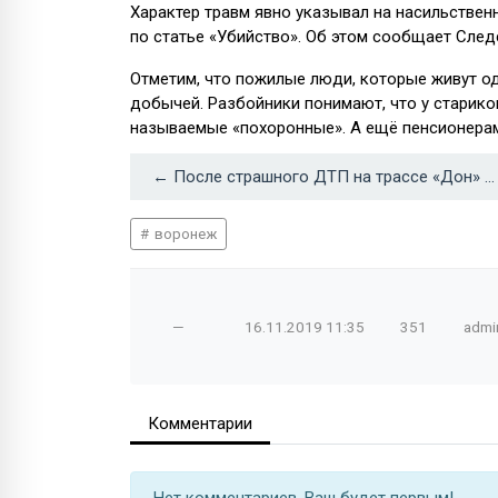
Характер травм явно указывал на насильстве
по статье «Убийство». Об этом сообщает След
Отметим, что пожилые люди, которые живут од
добычей. Разбойники понимают, что у старико
называемые «похоронные». А ещё пенсионерам 
← После страшного ДТП на трассе «Дон» под Воронежем возбудили уголовное дело
воронеж
—
16.11.2019
11:35
351
admi
Комментарии
Нет комментариев. Ваш будет первым!