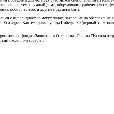
ний проведены для четырех участников спецоперации из Канте
становка системы «умный дом», оборудование рабочего места 
лонка, робот-пылесос и другие предметы быта.
ации с инвалидностью могут подать заявление на обеспечение 
 Его адрес: Кантемировка, улица Победы, 30 (первый этаж здан
оронежского фонда «Защитники Отечества» Леонид Пуссила отпр
твий около полутора лет.