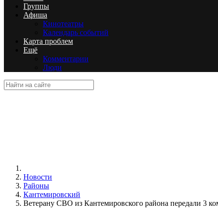
Группы
Афиша
Кинотеатры
Календарь событий
Карта проблем
Ещё
Комментарии
Люди
Новости
Районы
Кантемировский
Ветерану СВО из Кантемировского района передали 3 к