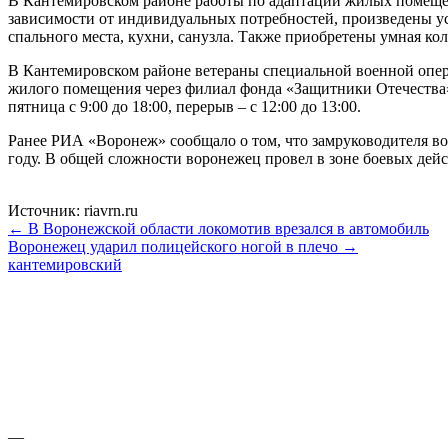
В Кантемировском районе работы по адаптации жилых помеще
зависимости от индивидуальных потребностей, произведены у
спального места, кухни, санузла. Также приобретены умная ко
В Кантемировском районе ветераны специальной военной опер
жилого помещения через филиал фонда «Защитники Отечества».
пятница с 9:00 до 18:00, перерыв – с 12:00 до 13:00.
Ранее РИА «Воронеж» сообщало о том, что замруководителя в
году. В общей сложности воронежец провел в зоне боевых дейс
Источник: riavrn.ru
← В Воронежской области локомотив врезался в автомобиль
Воронежец ударил полицейского ногой в плечо →
кантемировский
—