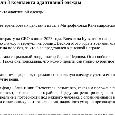
али 3 комплекта адаптивной одежды
ветерана боевых действий из села Митрофановка Кантемировск
нтракту на СВО в июле 2023 года. Воевал на Купянском направ
ю службу и вернулся на родину. Весной этого года в военном ко
на поле боя, за что был представлен к высокой награде.
азала социальный координатор Лариса Чернова. Она сообщила о
 Также она подсказала, что можно пройти санаторно-курортное 
остями здоровья, передали специальную одежду с учетом его и
угие вещи.
в фонд «Защитники Отечества», разъясняю, какая им положена п
тились три жителя нашего района. Предусмотрено три вида: лет
 реальные потребности под каждого человека с ограниченными в
санаторно-курортного лечения, надомного ухода, в прохождени