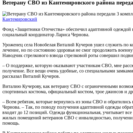
Ветерану СВО из Кантемировского района перед
Кантемировский
Фонд «Защитники Отечества» обеспечил адаптивной одеждой 
социальный координатор Лариса Чернова.
Уроженец села Новобелая Виталий Кучеров ушел служить по ко
лечение, но по состоянию здоровья не смог продолжить военну
Наводчик стрелкового взвода стрелковой роты совершил подвиг 
– О поддержке, которую оказывают участникам СВО, мне расск
получение. Все вещи очень удобные, со специальными замками.
рассказал Виталий Кучеров.
Виталию Кучерову, как ветерану СВО с ограниченными возможн
спортивных костюма, официальный костюм, трое джинсов и др
– Всем ребятам, которые вернулись из зоны СВО и обратились 
Чернова. – Так, по поводу получения адаптивной одежды обра
входит до 12 позиций. Одежда функциональная, учитывает все
жилых помещений ветеранов СВО с инвалидностью, получении 
помощь.