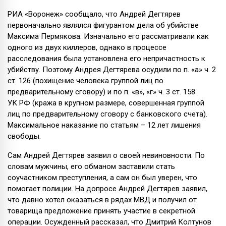
РИА «Воронеж» сообщало, что Андрей Дегтярев
первоначально являлся фигурантом дела об убийстве
Максима Пермякова. Изначально его рассматривали как
одного из двух киллеров, однако в процессе
расследования была установлена его непричастность к
убийству. Поэтому Андрея Дегтярева осудили по п. «а» ч. 2
ст. 126 (похищение человека группой лиц по
предварительному сговору) и по п. «в», «г» ч. 3 ст. 158
УК РФ (кража в крупном размере, совершенная группой
лиц по предварительному сговору с банковского счета).
Максимальное наказание по статьям – 12 лет лишения
свободы.
Сам Андрей Дегтярев заявил о своей невиновности. По
словам мужчины, его обманом заставили стать
соучастником преступления, а сам он был уверен, что
помогает полиции. На допросе Андрей Дегтярев заявил,
что давно хотел оказаться в рядах МВД и получил от
товарища предложение принять участие в секретной
операции. Осужденный рассказал, что Дмитрий Колтунов