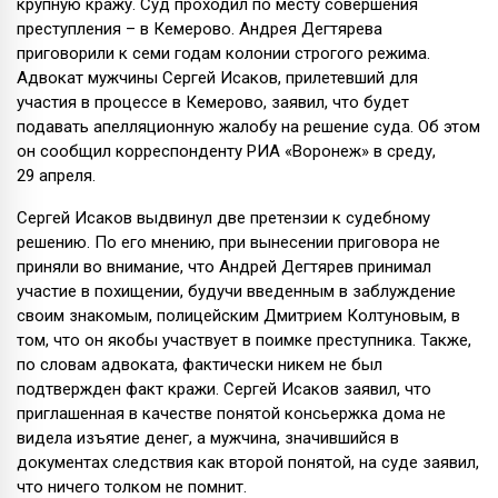
крупную кражу. Суд проходил по месту совершения
преступления – в Кемерово. Андрея Дегтярева
приговорили к семи годам колонии строгого режима.
Адвокат мужчины Сергей Исаков, прилетевший для
участия в процессе в Кемерово, заявил, что будет
подавать апелляционную жалобу на решение суда. Об этом
он сообщил корреспонденту РИА «Воронеж» в среду,
29 апреля.
Сергей Исаков выдвинул две претензии к судебному
решению. По его мнению, при вынесении приговора не
приняли во внимание, что Андрей Дегтярев принимал
участие в похищении, будучи введенным в заблуждение
своим знакомым, полицейским Дмитрием Колтуновым, в
том, что он якобы участвует в поимке преступника. Также,
по словам адвоката, фактически никем не был
подтвержден факт кражи. Сергей Исаков заявил, что
приглашенная в качестве понятой консьержка дома не
видела изъятие денег, а мужчина, значившийся в
документах следствия как второй понятой, на суде заявил,
что ничего толком не помнит.