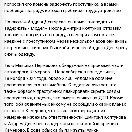
попросил его помочь задержать преступника, а взамен
пообещал награду, которая приблизит трудоустройство.
По словам Андрея Дегтярева, он помог выследить и
задержать «злодея». После Дмитрий Колтунов отправил
товарища погулять по городу, а сам при этом остался
наедине с преступником. Через несколько часов они вновь
встретились, силовик был избит и велел Андрею Дегтяреву
сжечь одежду.
Тело Максима Пермякова обнаружили на проезжей части
автодороги Кемерово – Новосибирск в понедельник,
18 ноября 2024 года, около 22:00. Рядом на обочине
располагался его автомобиль. Следствие считает, что
таким образом преступники планировали скрыть следы
преступления, надеясь, что смерть спишут на ДТП. Кроме
того, оба обвиняемых никому не сообщили о своих планах
поехать в Кемерово, что также подтверждает их
намерение избежать ответственности. Дмитрия Колтунова
и Андрея Дегтярева задержали на съемной квартире в
Кемерово. В ходе обыска были изъяты улики.