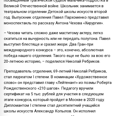
посвященный трагической судьбе мальчика-подростка в
Великой Отечественной войне. Школьник занимается в
театральном отделении Детской школы искусств второй
год. Выпускник отделения Павел Пархоменко представил
моноспектакль по рассказу Антона Чехова «Хирургия».
– Чехова читать сложно даже маститому актеру, легко
скатиться на вычурность или не передать полутона. Павел
выступил блестяще и сразил жюри. Два Гран-при
международного конкурса – это, конечно, абсолютная
победа нашего отделения. Такого еще не было за всю его
20-летнюю историю, – поделился Николай Ребриков.
Преподаватель отделения, 69-летний Николай Ребриков,
стал лауреатом I степени. В номинации «Художественное
слово» он представил главу «Лейтенант» из поэмы Роберта
Рождественского «210 шагов». Педагогу вручили
сертификат на 5 тыс. рублей для участия в следующем
этапе конкурса, который пройдет в Москве в 2020 году.
Дипломантом I степени стал десятилетний учащийся
школы искусств Александр Копылов. Он исполнил