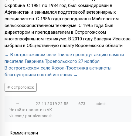
Скрябина. С 1981 по 1984 год был командирован в
Афганистан и занимался подготовкой ветеринарных
специалистов. С 1986 года преподавал в Майкопском
сельскохозяйственном техникуме. С 1995 года был
директором и преподавателем в Острогожском
многопрофильном техникуме. В 2010 году Валерия Исакова
избрали в Общественную палату Воронежской области.
← В острогожском селе Гнилое проведут акцию памяти
писателя Гавриила Троепольского 27 ноября
В острогожском селе Хохол-Тростянка активисты
благоустроили святой источник →
острогожск
—
22.11.2019
22:55
673
admin
Читайте новости в
VK
vk.com/
portalvoronezh
Комментарии