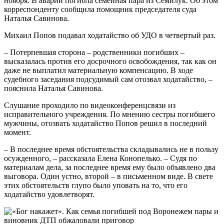
ноября. В аварии погибла семейная пара из Семилук. Об этом
корреспонденту сообщила помощник председателя суда
Наталья Савинова.
Михаил Попов подавал ходатайство об УДО в четвертый раз.
– Потерпевшая сторона – родственники погибших –
высказалась против его досрочного освобождения, так как он
даже не выплатил материальную компенсацию. В ходе
судебного заседания подсудимый сам отозвал ходатайство, –
пояснила Наталья Савинова.
Слушание проходило по видеоконференцсвязи из
исправительного учреждения. По мнению сестры погибшего
мужчины, отозвать ходатайство Попов решил в последний
момент.
– В последнее время обстоятельства складывались не в пользу
осужденного, – рассказала Елена Конопелько. – Судя по
материалам дела, за последнее время ему было объявлено два
выговора. Один устно, второй – в письменном виде. В свете
этих обстоятельств глупо было уповать на то, что его
ходатайство удовлетворят.