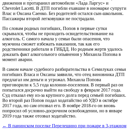
движения и протаранил автомобили «Лада Ларгус» и
Chevrolet Lacetti. В ДТП погибли ехавшие в иномарке супруги
Влас и Оксана Саенко. Без родителей остался сын-школьник.
Пассажиры второй легковушки не пострадали.
По словам родных погибших, Попов в первые сутки
скрывался, чтобы не проходить освидетельствование на
алкоголь. С самого начала у семьи были опасения, что
мужчина сможет избежать наказания, так как его
родственники работали в ГИБДД. Но родным жертв удалось
доказать факт алкогольного опьянения у Михаила Попова в
момент аварии.
В самом начале судебного разбирательства в Семилуках семьи
погибших Власа и Оксаны заявили, что отец виновника ДТП
предлагал им деньги и угрожал. Михаила Попова
приговорили к 5,5 года колонии-поселения. В первый раз он
попытался досрочно выйти на свободу в феврале 2017 года.
Суд отказал ему из-за крупного долга перед семьей погибших.
Во второй раз Попов подал ходатайство об УДО в октябре
2017 года, но сам отозвал его. В ноябре 2018-го он вновь
попросил об условно-досрочном освобождении, но в январе
2019 года также отозвал ходатайство.
← В панинском поселке Перелешино при пожаре в 3-этажном