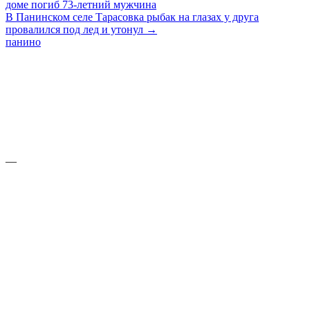
доме погиб 73-летний мужчина
В Панинском селе Тарасовка рыбак на глазах у друга
провалился под лед и утонул →
панино
—