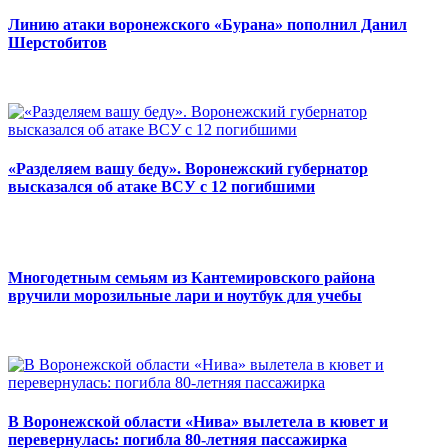
Линию атаки воронежского «Бурана» пополнил Данил
Шерстобитов
«Разделяем вашу беду». Воронежский губернатор
высказался об атаке ВСУ с 12 погибшими
Многодетным семьям из Кантемировского района
вручили морозильные лари и ноутбук для учебы
В Воронежской области «Нива» вылетела в кювет и
перевернулась: погибла 80-летняя пассажирка