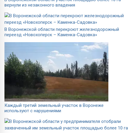
вернули из незаконного владения
В Воронежской области перекроют железнодорожный
переезд «Новохоперск – Каменка-Садовка»
Каждый третий земельный участок в Воронеже
используют с нарушениями