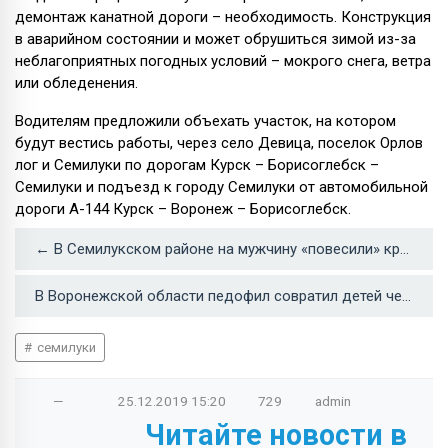
демонтаж канатной дороги – необходимость. Конструкция
в аварийном состоянии и может обрушиться зимой из-за
неблагоприятных погодных условий – мокрого снега, ветра
или обледенения.
Водителям предложили объехать участок, на котором
будут вестись работы, через село Девица, поселок Орлов
лог и Семилуки по дорогам Курск – Борисоглебск –
Семилуки и подъезд к городу Семилуки от автомобильной
дороги А-144 Курск – Воронеж – Борисоглебск.
← В Семилукском районе на мужчину «повесили» кредит по ксерокопии паспорта
В Воронежской области педофил совратил детей через соцсеть, сидя в колонии →
семилуки
—
25.12.2019
15:20
729
admin
Читайте новости в