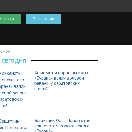
Камеры
Расписание
самбо
СЕГОДНЯ
Хоккеисты воронежского
«Бурана» взяли волевой
реванш у саратовских
гостей
Защитник Олег Попов стал
хоккеистом воронежского
«Бурана»