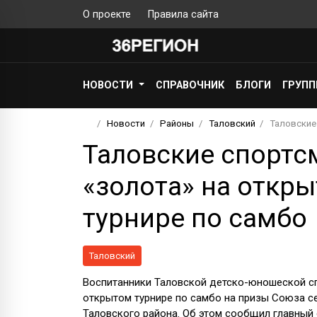
О проекте
Правила сайта
НОВОСТИ
СПРАВОЧНИК
БЛОГИ
ГРУП
Новости
Районы
Таловский
Таловские
Таловские спортс
«золота» на откр
турнире по самбо
Таловский
Воспитанники Таловской детско-юношеской с
открытом турнире по самбо на призы Союза с
Таловского района. Об этом сообщил главный 