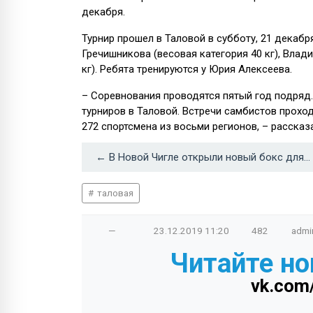
декабря.
Турнир прошел в Таловой в субботу, 21 декаб
Гречишникова (весовая категория 40 кг), Влад
кг). Ребята тренируются у Юрия Алексеева.
– Соревнования проводятся пятый год подряд
турниров в Таловой. Встречи самбистов прохо
272 спортсмена из восьми регионов, – рассказ
← В Новой Чигле открыли новый бокс для пожарной машины
таловая
—
23.12.2019
11:20
482
admi
Читайте но
vk.com