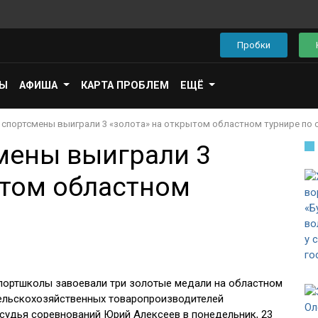
Пробки
ПЫ
АФИША
КАРТА ПРОБЛЕМ
ЕЩЁ
 спортсмены выиграли 3 «золота» на открытом областном турнире по 
мены выиграли 3
ытом областном
портшколы завоевали три золотые медали на областном
ельскохозяйственных товаропроизводителей
судья соревнований Юрий Алексеев в понедельник, 23