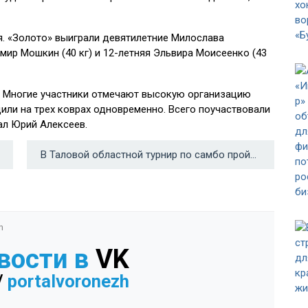
ря. «Золото» выиграли девятилетние Милослава
имир Мошкин (40 кг) и 12-летняя Эльвира Моисеенко (43
. Многие участники отмечают высокую организацию
дили на трех коврах одновременно. Всего поучаствовали
ал Юрий Алексеев.
В Таловой областной турнир по самбо пройдет 21 декабря →
n
вости в
VK
/
portalvoronezh